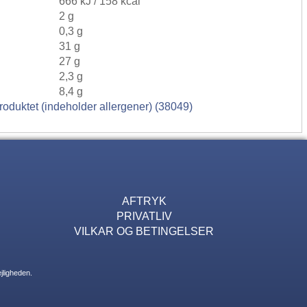
666 kJ / 158 kcal
2 g
0,3 g
31 g
27 g
2,3 g
8,4 g
roduktet (indeholder allergener) (38049)
AFTRYK
PRIVATLIV
VILKAR OG BETINGELSER
jligheden.