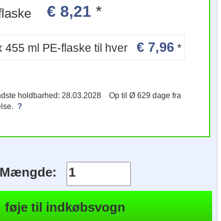
€ 8,21
*
 PE-flaske
€ 7,96
12 x 455 ml PE-flaske til hver
*
indste holdbarhed: 28.03.2028 Op til Ø 629 dage fra
else.
?
Mængde: