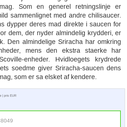
mag. Som en generel retningslinje er
mild sammenlignet med andre chilisaucer.
ns dypper deres mad direkte i saucen for
 For dem, der nyder almindelig krydderi, er
rk. Den almindelige Sriracha har omkring
enheder, mens den ekstra staerke har
coville-enheder. Hvidloegets krydrede
ets soedme giver Sriracha-saucen dens
smag, som er sa elsket af kendere.
ge | pris EUR
38049