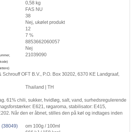
0,58 kg
FAS NU
38
Nej, ukølet produkt
12
7 %
8853662060057
Nej
21039090
nummer,
-kode)
ættere)
& Schrouff OFT B.V., P.O. Box 30202, 6370 KE Landgraaf,
Thailand | TH
. 61% chili, sukker, hvidløg, salt, vand, surhedsregulerende
agsforstærker: E621, røgaroma, stabilisator: E415,
202. Når den er åbnet, stilles den på køl og indtages inden
 (38049)
om 100g / 100ml