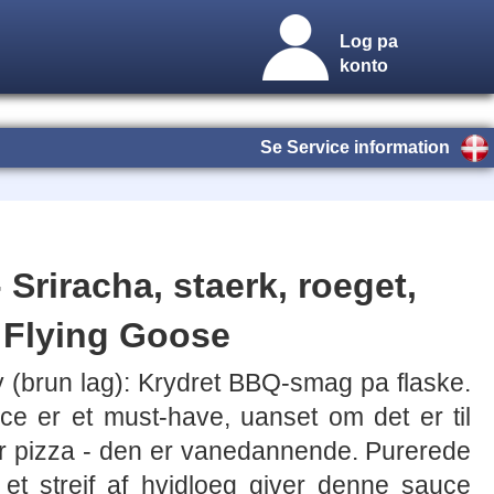
Log pa
konto
Se Service information
 Sriracha, staerk, roeget,
 Flying Goose
 (brun lag): Krydret BBQ-smag pa flaske.
uce er et must-have, uanset om det er til
er pizza - den er vanedannende. Purerede
 et strejf af hvidloeg giver denne sauce