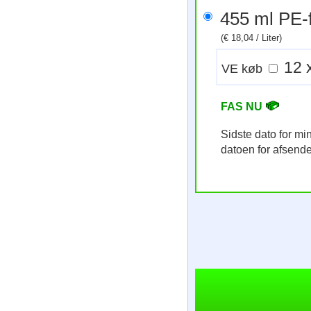
455 ml
(€ 18,04 / Liter)
VE køb
FAS NU
Sidste dato for m
datoen for afsend