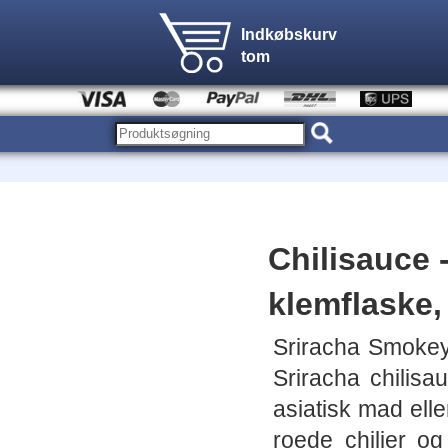
Indkøbskurv
tom
Chilisauce -
klemflaske,
Sriracha Smokey
Sriracha chilisa
asiatisk mad ell
roede chilier og