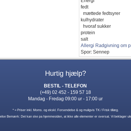
Energi
fedt
mættede fedtsyrer
kulhydrater
hvoraf sukker
protein
salt
Allergi Radgivning om p
Spor: Sennep
Hurtig hjælp?
BESTIL - TELEFON
(+49) 02 452 - 159 57 18
Mandag - Fredag 09:00 ur - 17:00 ur
* = Priser inkl. Moms. og ekskl. Forsendelse & og muligvis TK / Frisk tillæg.
lse Bemærk: Det kan ske pa hjemmesiden, at ikke alle elementer er oversat. Vi beklager ule