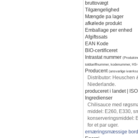
bruttovægt
Tilgængelighed
Mængde pa lager
afkølede produkt
Emballage per enhed
Afgiftssats
EAN Kode
BIO-certificeret
Intrastat nummer
(Produkt
toldtariffnummer, kodenummer, HS
Producent
(ansvarlige iværks
Distributor: Heuschen 
Niederlande.
produceret i landet | ISO
Ingredienser
Chilisauce med røgsmag
middel: E260, E330, sm
konserveringsmiddel: E
for et par uger.
ernæringsmæssige bord