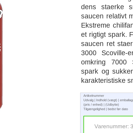
dens staerke s
saucen relativt 
Ekstreme chilifa
et rigtigt spark.
saucen ret stae
3000 Scoville-
omkring 7000 S
spark og sukker
karakteristiske 
Artikelnummer
Udvalg | Indhold (vægt) | emballa
(pris / enhed) | (Udbytte)
Tilgængelighed | bedst før dato
Varenummer: 