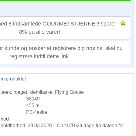
 med 8 indsamlede GOURMETSTJERNER sparer
8% pa alle varer!
or kunde og ønsker at registrere dig hos os, skal du
registrere indtil dette link.
om produktet
staerk, roeget, klemflaske, Flying Goose
38049
455 ml
PE-flaske
rhed
e holdbarhed: 28.03.2028 Op til Ø 629 dage fra datoen for