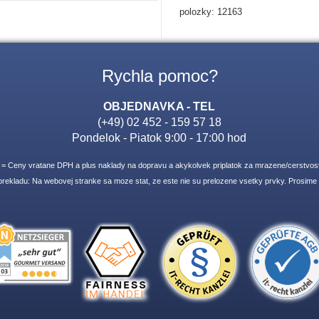
polozky: 12163
Rychla pomoc?
OBJEDNAVKA - TEL
(+49) 02 452 - 159 57 18
Pondelok - Piatok 9:00 - 17:00 hod
* = Ceny vratane DPH a plus naklady na dopravu a akykolvek priplatok za mrazene/cerstvost
ekladu: Na webovej stranke sa moze stat, ze este nie su prelozene vsetky prvky. Prosime