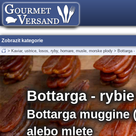
Zobrazit kategorie
>
Kaviar, ustrice, losos, ryby, homare, musle, morske plody
>
Bottarga - 
Bottarga - rybie
Bottarga muggine (
alebo mlete