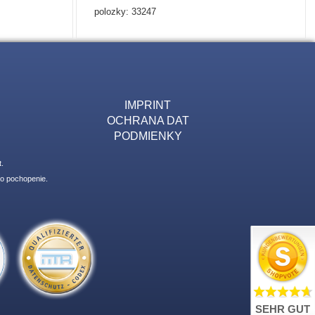
polozky: 33247
IMPRINT
OCHRANA DAT
PODMIENKY
.
 o pochopenie.
SEHR GUT