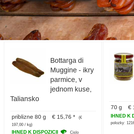
Bottarga di
Muggine - ikry
parmice, v
jednom kuse,
Taliansko
70 g € 1
IHNED K 
priblizne 80 g € 15,76 *
(€
polozky: 121
197,00 / kg)
IHNED K DISPOZICII
Cislo