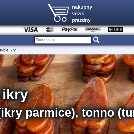
nakupny
vozik
prazdny
rybie ikry
 ikry
ikry parmice), tonno (tu