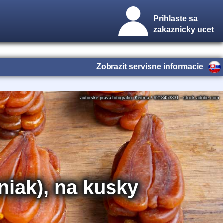
Prihlaste sa
zakaznicky ucet
Zobrazit servisne informacie
autorske prava fotografiu: Keitma / #218453831 - stock.adobe.com
niak), na kusky