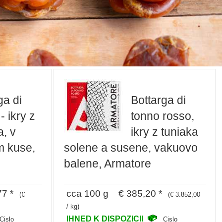
ga di
Bottarga di
- ikry z
tonno rosso,
a, v
ikry z tuniaka
m kuse,
solene a susene, vakuovo
balene, Armatore
77 *
cca 100 g € 385,20 *
(€
(€ 3.852,00
/ kg)
IHNED K DISPOZICII
Cislo
Cislo