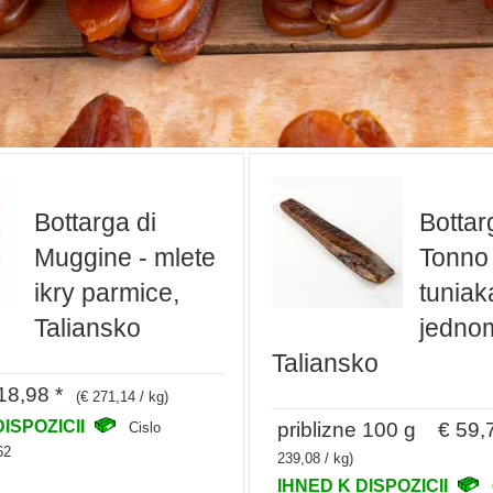
Bottarga di
Bottar
Muggine - mlete
Tonno 
ikry parmice,
tuniak
Taliansko
jedno
Taliansko
8,98 *
(€ 271,14 / kg)
DISPOZICII
priblizne 100 g € 59,
Cislo
62
239,08 / kg)
IHNED K DISPOZICII