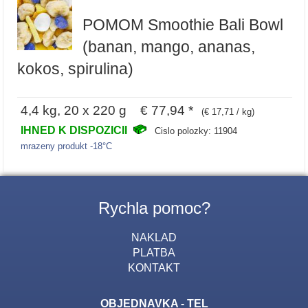
POMOM Smoothie Bali Bowl
(banan, mango, ananas,
kokos, spirulina)
4,4 kg, 20 x 220 g € 77,94 *
(€ 17,71 / kg)
IHNED K DISPOZICII
Cislo polozky: 11904
mrazeny produkt -18°C
Rychla pomoc?
NAKLAD
PLATBA
KONTAKT
OBJEDNAVKA - TEL