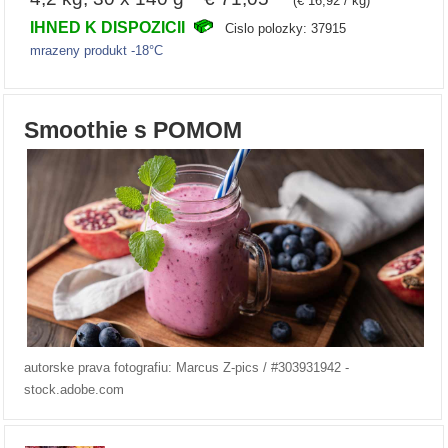
(€ 16,92 / kg)
IHNED K DISPOZICII
Cislo polozky: 37915
mrazeny produkt -18°C
Smoothie s POMOM
autorske prava fotografiu: Marcus Z-pics / #303931942 -
stock.adobe.com