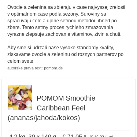
Ovocie a zelenina sa zbieraju v case najvyssej zrelosti,
v optimalnom case podla sezony. Suroviny sa
spracuvaju cele a uplne setrnou metodou ihned po
zbere. Tento setrny proces rychleho zmrazovania
vyrazne zlepsuje zachovanie vitaminov, zivin a chuti.
Aby sme si udrzali nase vysoke standardy kvality,
ziskavame ovocie a zeleninu od roznych partnerov po
celom svete.
autorske prava text: pomom.de
POMOM Smoothie
Caribbean Feel
(ananas/jahoda/kokos)
4,2 kg, 30 x 140 g € 71,05 *