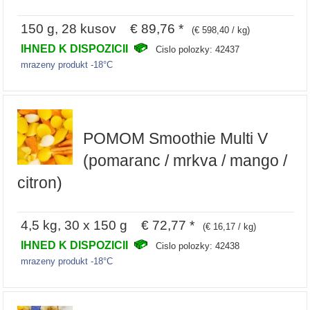
150 g, 28 kusov € 89,76 *
(€ 598,40 / kg)
IHNED K DISPOZICII
Cislo polozky: 42437
mrazeny produkt -18°C
POMOM Smoothie Multi V
(pomaranc / mrkva / mango /
citron)
4,5 kg, 30 x 150 g € 72,77 *
(€ 16,17 / kg)
IHNED K DISPOZICII
Cislo polozky: 42438
mrazeny produkt -18°C