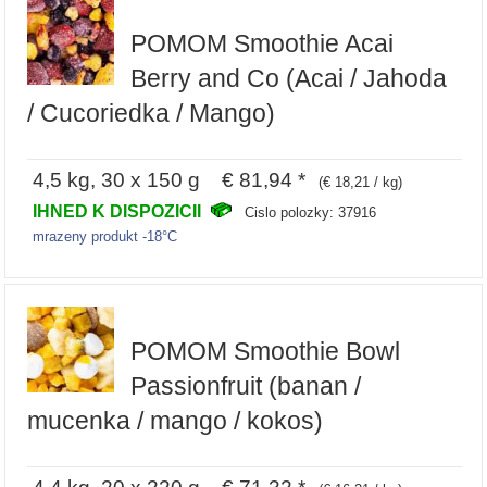
POMOM Smoothie Acai
Berry and Co (Acai / Jahoda
/ Cucoriedka / Mango)
4,5 kg, 30 x 150 g € 81,94 *
(€ 18,21 / kg)
IHNED K DISPOZICII
Cislo polozky: 37916
mrazeny produkt -18°C
POMOM Smoothie Bowl
Passionfruit (banan /
mucenka / mango / kokos)