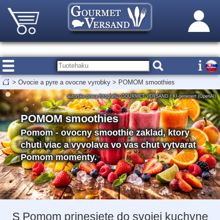
>
Ovocie a pyre a ovocne vyrobky
>
POMOM smoothies
autorske prava fotografiu: GOURMET VERSAND / KI-generiert (OpenAI)
POMOM smoothies
Pomom - ovocny smoothie zaklad, ktory
chuti viac a vyvolava vo vas chut vytvarat
Pomom momenty.
S Pomom prinesiete do svojej kuchyne