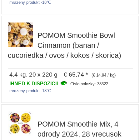
mrazeny produkt -18°C
POMOM Smoothie Bowl
Cinnamon (banan /
cucoriedka / ovos / kokos / skorica)
4,4 kg, 20 x 220 g € 65,74 *
(€ 14,94 / kg)
IHNED K DISPOZICII
Cislo polozky: 38322
mrazeny produkt -18°C
POMOM Smoothie Mix, 4
odrody 2024, 28 vrecusok