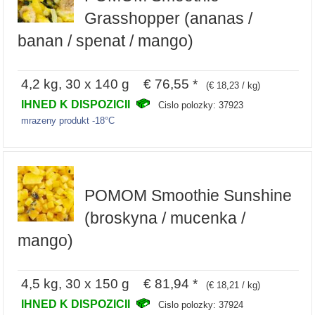
Grasshopper (ananas /
banan / spenat / mango)
4,2 kg, 30 x 140 g € 76,55 *
(€ 18,23 / kg)
IHNED K DISPOZICII
Cislo polozky: 37923
mrazeny produkt -18°C
POMOM Smoothie Sunshine
(broskyna / mucenka /
mango)
4,5 kg, 30 x 150 g € 81,94 *
(€ 18,21 / kg)
IHNED K DISPOZICII
Cislo polozky: 37924