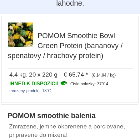
lahodne.
POMOM Smoothie Bowl
Green Protein (bananovy /
spenatovy / hrachovy protein)
4,4 kg, 20 x 220 g € 65,74 *
(€ 14,94 / kg)
IHNED K DISPOZICII
Cislo polozky: 37914
mrazeny produkt -18°C
POMOM smoothie balenia
Zmrazene, jemne okorenene a porciovane,
pripravene do mixera!