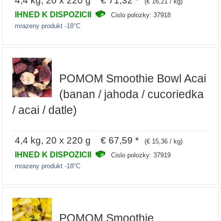
4,4 kg, 20 x 220 g € 71,32 *
(€ 16,21 / kg)
IHNED K DISPOZICII
Cislo polozky: 37918
mrazeny produkt -18°C
POMOM Smoothie Bowl Acai
(banan / jahoda / cucoriedka
/ acai / datle)
4,4 kg, 20 x 220 g € 67,59 *
(€ 15,36 / kg)
IHNED K DISPOZICII
Cislo polozky: 37919
mrazeny produkt -18°C
POMOM Smoothie