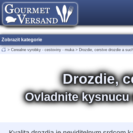
Zobrazit kategorie
>
Cerealne vyrobky - cestoviny - muka
>
Drozdie, cerstve drozdie a suc
Drozdie, c
Ovladnite kysnucu 
Kvalita drozdia je neviditelnym srdcom