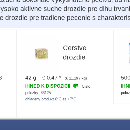
vysoko aktivne suche drozdie pre dlhu trvan
ve drozdie pre tradicne pecenie s charakteri
Cerstve
drozdie
3
42 g € 0,47 *
500
(€ 11,19 / kg)
IHNED K DISPOZICII
IHN
Cislo
polozky: 33125
polo
chladeny produkt 0°C az +7°C