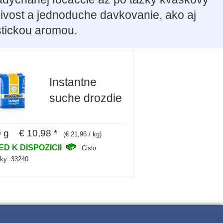
livost a jednoduche davkovanie, ako aj
stickou aromou.
Instantne
suche drozdie
 g € 10,98 *
(€ 21,96 / kg)
ED K DISPOZICII
Cislo
zky: 33240