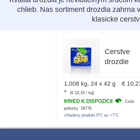
chlieb. Nas sortiment drozdia zahrna 
klasicke cerst
Cerstve
drozdie
1,008 kg, 24 x 42 g € 10,2
*
(€ 10,15 / kg)
IHNED K DISPOZICII
Cislo
polozky: 18776
chladeny produkt 0°C az +7°C