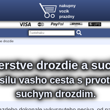
nakupny
vozik
prazdny
he drozdie
erstve drozdie a su
silu vasho cesta s prvo
suchym drozdim.
 kazdeho dokonale vykysnuteho peciva, od n