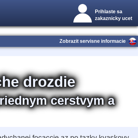
Prihlaste sa
zakaznicky ucet
Zobrazit servisne informacie
che drozdie
triednym cerstvym a
adychanej focaccie az po tazky kvaskovy