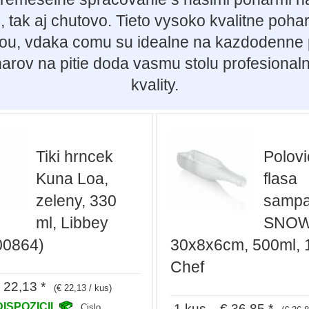
, tak aj chutovo. Tieto vysoko kvalitne poha
ou, vdaka comu su idealne na kazdodenne pou
arov na pitie doda vasmu stolu profesional
kvality.
Tiki hrncek
Polov
Kuna Loa,
flasa
zeleny, 330
samp
ml, Libbey
SNOW
00864)
30x8x6cm, 500ml,
Chef
22,13 *
(€ 22,13 / kus)
DISPOZICII
1 kus € 36,85 *
Cislo