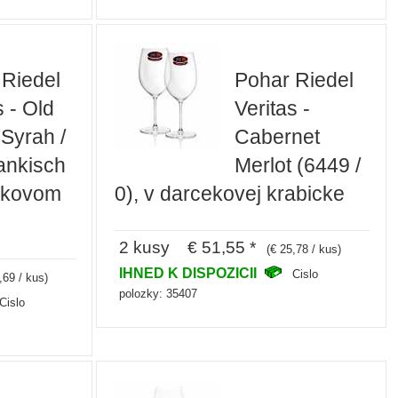
 Riedel
Pohar Riedel
s - Old
Veritas -
Syrah /
Cabernet
ankisch
Merlot (6449 /
cekovom
0), v darcekovej krabicke
2 kusy € 51,55 *
(€ 25,78 / kus)
IHNED K DISPOZICII
Cislo
,69 / kus)
polozky: 35407
Cislo