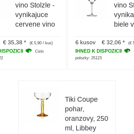
vino Stolzle -
vino St
vynikajuce
vynika
cervene vino
biele 
€ 35,38 *
6 kusov € 32,06 *
(€ 5,90 / kus)
(€ 
DISPOZICII
IHNED K DISPOZICII
Cislo
22
polozky: 25123
Tiki Coupe
pohar,
oranzovy, 250
ml, Libbey