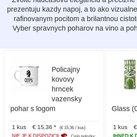
prezentuju kazdy napoj, a to ako vizualne
rafinovanym pocitom a brilantnou cistot
Vyber spravnych poharov na vino a poh
Policajny
kovovy
hrncek
vazensky
pohar s logom
Glass (
1 kus € 15,36 *
1 kus € 
(€ 15,36 / kus)
NIE JE K DISPOZICII
IHNED K 
Cislo polozky: