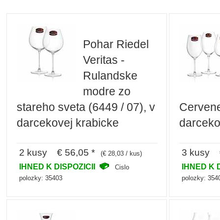
Pohar Riedel
Veritas -
Rulandske
modre zo
stareho sveta (6449 / 07), v
Cervene 
darcekovej krabicke
darceko
2 kusy € 56,05 *
3 kusy €
(€ 28,03 / kus)
IHNED K DISPOZICII
IHNED K 
Cislo
polozky: 35403
polozky: 354