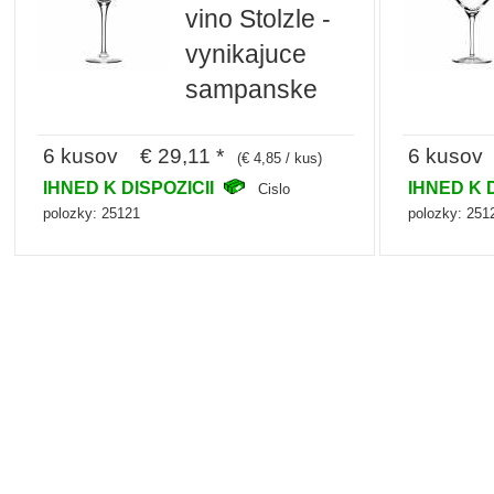
vino Stolzle -
vynikajuce
sampanske
6 kusov € 29,11 *
6 kusov 
(€ 4,85 / kus)
IHNED K DISPOZICII
IHNED K 
Cislo
polozky: 25121
polozky: 251