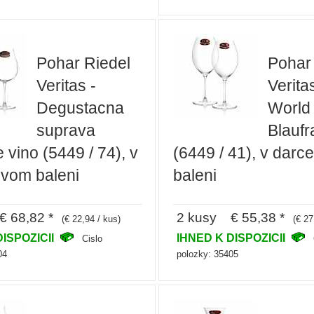
Pohar Riedel
Pohar
Veritas -
Verita
Degustacna
World 
suprava
Blaufr
vino (5449 / 74), v
(6449 / 41), v dar
vom baleni
baleni
 68,82 *
2 kusy € 55,38 *
(€ 22,94 / kus)
(€ 27
DISPOZICII
IHNED K DISPOZICII
Cislo
04
polozky: 35405