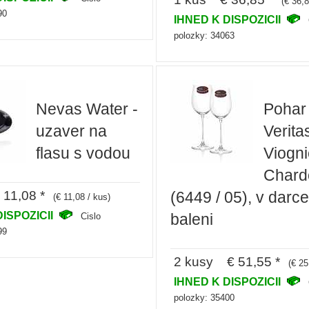
(€ 36,8
90
IHNED K DISPOZICII
polozky: 34063
Nevas Water -
Pohar
uzaver na
Verita
flasu s vodou
Viogni
Chard
11,08 *
(6449 / 05), v dar
(€ 11,08 / kus)
DISPOZICII
baleni
Cislo
99
2 kusy € 51,55 *
(€ 25
IHNED K DISPOZICII
polozky: 35400