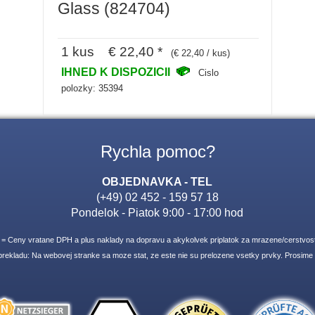
Glass (824704)
1 kus € 22,40 *
(€ 22,40 / kus)
IHNED K DISPOZICII
Cislo
polozky: 35394
Rychla pomoc?
OBJEDNAVKA - TEL
(+49) 02 452 - 159 57 18
Pondelok - Piatok 9:00 - 17:00 hod
* = Ceny vratane DPH a plus naklady na dopravu a akykolvek priplatok za mrazene/cerstvost
ekladu: Na webovej stranke sa moze stat, ze este nie su prelozene vsetky prvky. Prosime