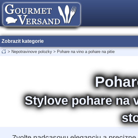
Zobrazit kategorie
>
Nepotravinove polozky
>
Pohare na vino a pohare na pitie
Pohare
Stylove pohare na v
st
Zvolte nadcasovu eleganciu a precizne 