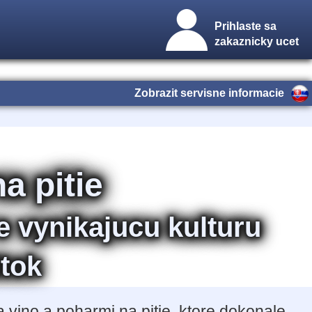
Prihlaste sa
zakaznicky ucet
Zobrazit servisne informacie
a pitie
e vynikajucu kulturu
itok
vino a poharmi na pitie, ktore dokonale