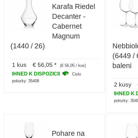
Karafa Riedel
Decanter -
Cabernet
Magnum
(1440 / 26)
Nebbiol
(6449 /
1 kus € 56,05 *
baleni
(€ 56,05 / kus)
IHNED K DISPOZICII
Cislo
polozky: 35408
2 kusy €
IHNED K 
polozky: 354
Pohare na