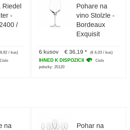
 Riedel
Pohare na
er -
vino Stolzle -
(2400 /
Bordeaux
Exquisit
6 kusov € 36,19 *
9,82 / kus)
(€ 6,03 / kus)
IHNED K DISPOZICII
Cislo
Cislo
polozky: 25120
e na
Pohar na