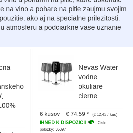
re na vino a pohare na pitie zaujmu svojim
zitie, ako aj na specialne prilezitosti.
nu atmosferu a podciarkne vase uznanie
icna
Nevas Water -
vodne
anskeho
okuliare
,
cierne
 100%
6 kusov € 74,59 *
(€ 12,43 / kus)
IHNED K DISPOZICII
Cislo
polozky: 35397