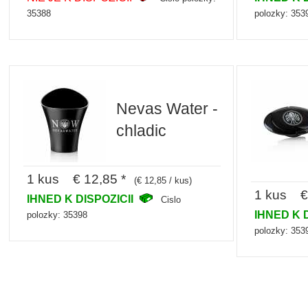
35388
polozky: 353
Nevas Water -
chladic
1 kus € 12,85 *
(€ 12,85 / kus)
1 kus € 
IHNED K DISPOZICII
Cislo
IHNED K 
polozky: 35398
polozky: 353