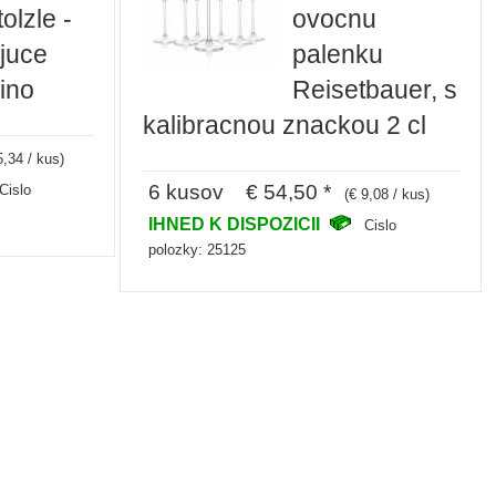
olzle -
ovocnu
juce
palenku
vino
Reisetbauer, s
kalibracnou znackou 2 cl
5,34 / kus)
6 kusov € 54,50 *
Cislo
(€ 9,08 / kus)
IHNED K DISPOZICII
Cislo
polozky: 25125