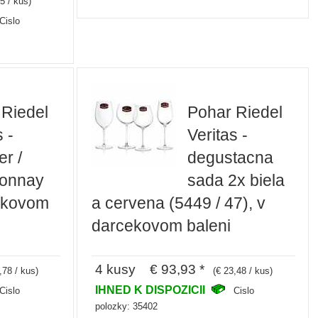
5 / kus)
Cislo
 Riedel
Pohar Riedel
s -
Veritas -
er /
degustacna
onnay
sada 2x biela
cekovom
a cervena (5449 / 47), v
darcekovom baleni
4 kusy € 93,93 *
,78 / kus)
(€ 23,48 / kus)
IHNED K DISPOZICII
Cislo
Cislo
polozky: 35402