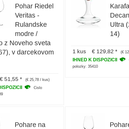
Pohar Riedel
Karafa
Veritas -
Decant
Rulandske
Ultra 
modre /
14)
o z Noveho sveta
1 kus € 129,82 *
 67), v darcekovom
(€ 12
IHNED K DISPOZICII
polozky: 35410
 51,55 *
(€ 25,78 / kus)
DISPOZICII
Cislo
09
Pohare na
Pohar