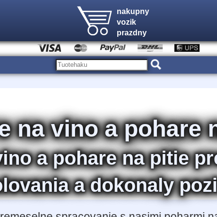
nakupny
vozik
prazdny
 na vino a pohare n
ino a pohare na pitie pr
olovania a dokonaly poz
remeselne spracovanie s nasimi poharmi na 