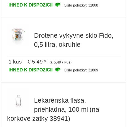
IHNED K DISPOZICII
Cislo polozky: 31808
Drotene vykyvne sklo Fido,
0,5 litra, okruhle
1 kus € 5,49 *
(€ 5,49 / kus)
IHNED K DISPOZICII
Cislo polozky: 31809
Lekarenska flasa,
priehladna, 100 ml (na
korkove zatky 38941)