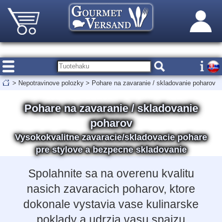
>
Nepotravinove polozky
>
Pohare na zavaranie / skladovanie poharov
Pohare na zavaranie / skladovanie
poharov
Vysokokvalitne zavaracie/skladovacie pohare
pre stylove a bezpecne skladovanie
Spolahnite sa na overenu kvalitu
nasich zavaracich poharov, ktore
dokonale vystavia vase kulinarske
poklady a udrzia vasu spajzu