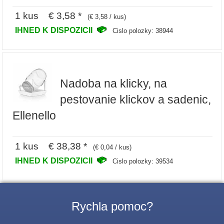
1 kus € 3,58 *
(€ 3,58 / kus)
IHNED K DISPOZICII
Cislo polozky: 38944
Nadoba na klicky, na
pestovanie klickov a sadenic,
Ellenello
1 kus € 38,38 *
(€ 0,04 / kus)
IHNED K DISPOZICII
Cislo polozky: 39534
Rychla pomoc?