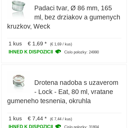
Padaci tvar, Ø 86 mm, 165
ml, bez drziakov a gumenych
kruzkov, Weck
1 kus € 1,69 *
(€ 1,69 / kus)
IHNED K DISPOZICII
Cislo polozky: 24990
Drotena nadoba s uzaverom
- Lock - Eat, 80 ml, vratane
gumeneho tesnenia, okruhla
1 kus € 7,44 *
(€ 7,44 / kus)
IHNED K DISPOZICII
Cislo polozky: 31804