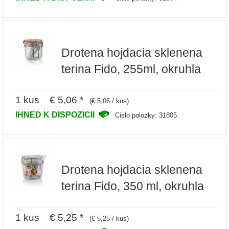
Drotena hojdacia sklenena
terina Fido, 255ml, okruhla
1 kus € 5,06 *
(€ 5,06 / kus)
IHNED K DISPOZICII
Cislo polozky: 31805
Drotena hojdacia sklenena
terina Fido, 350 ml, okruhla
1 kus € 5,25 *
(€ 5,25 / kus)