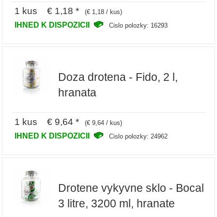
1 kus € 1,18 *
(€ 1,18 / kus)
IHNED K DISPOZICII
Cislo polozky: 16293
Doza drotena - Fido, 2 l,
hranata
1 kus € 9,64 *
(€ 9,64 / kus)
IHNED K DISPOZICII
Cislo polozky: 24962
Drotene vykyvne sklo - Bocal
3 litre, 3200 ml, hranate