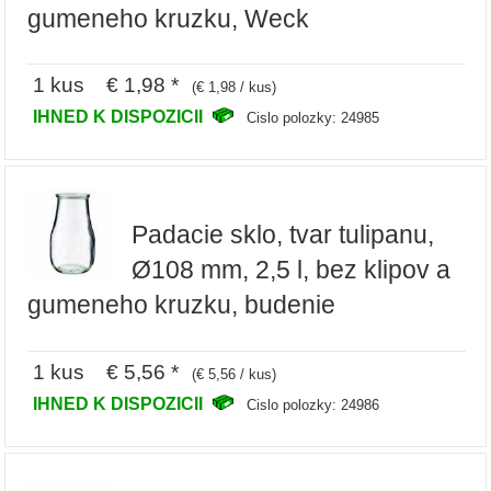
gumeneho kruzku, Weck
1 kus € 1,98 *
(€ 1,98 / kus)
IHNED K DISPOZICII
Cislo polozky: 24985
Padacie sklo, tvar tulipanu,
Ø108 mm, 2,5 l, bez klipov a
gumeneho kruzku, budenie
1 kus € 5,56 *
(€ 5,56 / kus)
IHNED K DISPOZICII
Cislo polozky: 24986