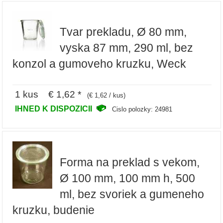
Tvar prekladu, Ø 80 mm,
vyska 87 mm, 290 ml, bez
konzol a gumoveho kruzku, Weck
1 kus € 1,62 *
(€ 1,62 / kus)
IHNED K DISPOZICII
Cislo polozky: 24981
Forma na preklad s vekom,
Ø 100 mm, 100 mm h, 500
ml, bez svoriek a gumeneho
kruzku, budenie