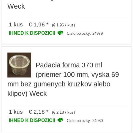
Weck
1 kus € 1,96 *
(€ 1,96 / kus)
IHNED K DISPOZICII
Cislo polozky: 24979
Padacia forma 370 ml
(priemer 100 mm, vyska 69
mm bez gumenych kruzkov alebo
klipov) Weck
1 kus € 2,18 *
(€ 2,18 / kus)
IHNED K DISPOZICII
Cislo polozky: 24980