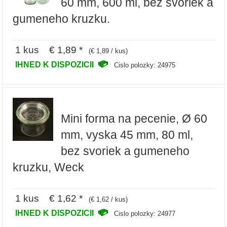
60 mm, 600 ml, bez svoriek a
gumeneho kruzku.
1 kus € 1,89 *
(€ 1,89 / kus)
IHNED K DISPOZICII
Cislo polozky: 24975
Mini forma na pecenie, Ø 60
mm, vyska 45 mm, 80 ml,
bez svoriek a gumeneho
kruzku, Weck
1 kus € 1,62 *
(€ 1,62 / kus)
IHNED K DISPOZICII
Cislo polozky: 24977