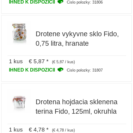
IHNED K DISPOZICII
Cislo polozky: 31806
Drotene vykyvne sklo Fido,
0,75 litra, hranate
1 kus € 5,87 *
(€ 5,87 / kus)
IHNED K DISPOZICII
Cislo polozky: 31807
Drotena hojdacia sklenena
terina Fido, 125ml, okruhla
1 kus € 4,78 *
(€ 4,78 / kus)