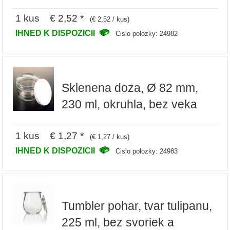
1 kus € 2,52 *
(€ 2,52 / kus)
IHNED K DISPOZICII
Cislo polozky: 24982
Sklenena doza, Ø 82 mm,
230 ml, okruhla, bez veka
1 kus € 1,27 *
(€ 1,27 / kus)
IHNED K DISPOZICII
Cislo polozky: 24983
Tumbler pohar, tvar tulipanu,
225 ml, bez svoriek a