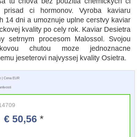
 sa tu chova bez pouzitia chemickych ci
h prisad ci hormonov. Vyroba kaviaru
h 14 dni a umoznuje uplne cerstvy kaviar
ckovej kvality po cely rok. Kaviar Desietra
eny setrnym procesom Malossol. Svojou
eskovou chutou moze jednoznacne
emu jeseterovi najvyssej kvality Osietra.
ie | Cena EUR
nlivosti
 14709
€ 50,56
*