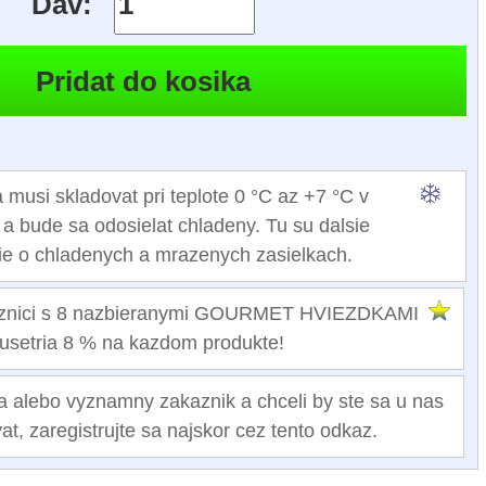
Dav:
 musi skladovat pri teplote 0 °C az +7 °C v
 a bude sa odosielat chladeny. Tu su dalsie
ie o chladenych a mrazenych zasielkach.
kaznici s 8 nazbieranymi GOURMET HVIEZDKAMI
usetria 8 % na kazdom produkte!
a alebo vyznamny zakaznik a chceli by ste sa u nas
at, zaregistrujte sa najskor cez tento odkaz.