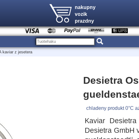
nakupny
vozik
prazdny
kaviar z jesetera
Desietra Os
gueldensta
chladeny produkt 0°C a
Kaviar Desietra
Desietra GmbH v