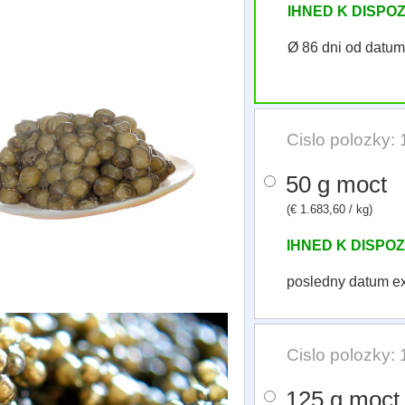
IHNED K DISPOZ
Ø 86 dni od datu
Cislo polozky:
50 g moct
(€ 1.683,60 / kg)
IHNED K DISPOZ
posledny datum e
Cislo polozky:
125 g moct