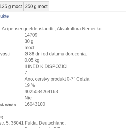
125 g moct
250 g moct
dukte
r Acipenser gueldenstaedtii, Akvakultura Nemecko
14709
30 g
moct
vosti
Ø 86 dni od datumu dorucenia.
0,05 kg
IHNED K DISPOZICII
7
Ano, cerstvy produkt 0-7° Celzia
19 %
4025084264168
Nie
16043100
cislo colneho
el)
r. 5, 36041 Fulda, Deutschland.