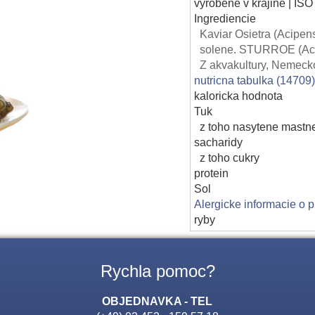
vyrobene v krajine | ISO
Ingrediencie
Kaviar Osietra (Acipen
solene. STURROE (Acipe
Z akvakultury, Nemecko
nutricna tabulka (14709
kaloricka hodnota
Tuk
z toho nasytene mastne
sacharidy
z toho cukry
protein
Sol
Alergicke informacie o 
ryby
Rychla pomoc?
OBJEDNAVKA - TEL