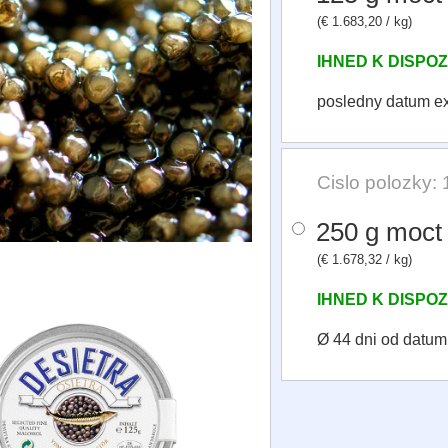
(€ 1.683,20 / kg)
IHNED K DISPOZ
posledny datum e
Cislo polozky:
250 g moct
(€ 1.678,32 / kg)
IHNED K DISPOZ
Ø 44 dni od datu