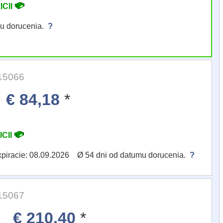
ICII
mu dorucenia.
?
 15066
€ 84,18
*
ICII
xpiracie: 08.09.2026 Ø 54 dni od datumu dorucenia.
?
 15067
€ 210,40
*