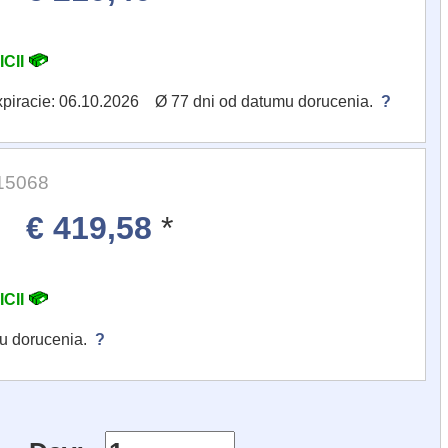
ICII
xpiracie: 06.10.2026 Ø 77 dni od datumu dorucenia.
?
 15068
€ 419,58
*
ICII
mu dorucenia.
?