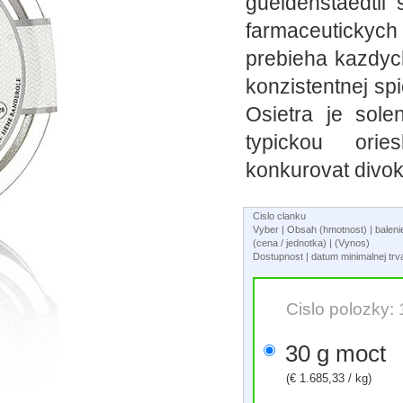
gueldenstaedtii
farmaceutickyc
prebieha kazdyc
konzistentnej spi
Osietra je sol
typickou ori
konkurovat divok
Cislo clanku
Vyber | Obsah (hmotnost) | balen
(cena / jednotka) | (Vynos)
Dostupnost | datum minimalnej trva
Cislo polozky:
30 g moct
(€ 1.685,33 / kg)