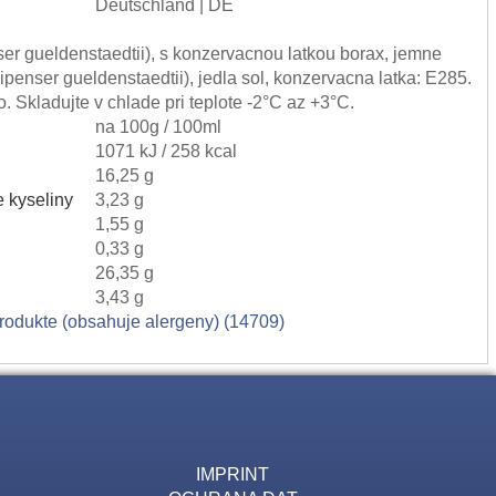
Deutschland | DE
ser gueldenstaedtii), s konzervacnou latkou borax, jemne
nser gueldenstaedtii), jedla sol, konzervacna latka: E285.
. Skladujte v chlade pri teplote -2°C az +3°C.
)
na 100g / 100ml
1071 kJ / 258 kcal
16,25 g
 kyseliny
3,23 g
1,55 g
0,33 g
26,35 g
3,43 g
produkte (obsahuje alergeny) (14709)
IMPRINT