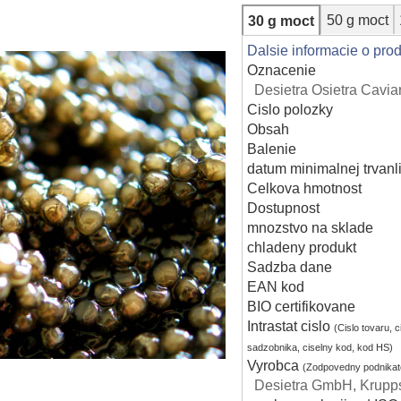
50 g moct
30 g moct
Dalsie informacie o pro
Oznacenie
Desietra Osietra Cavia
Cislo polozky
Obsah
Balenie
datum minimalnej trvanli
Celkova hmotnost
Dostupnost
mnozstvo na sklade
chladeny produkt
Sadzba dane
EAN kod
BIO certifikovane
Intrastat cislo
(Cislo tovaru, 
sadzobnika, ciselny kod, kod HS)
Vyrobca
(Zodpovedny podnikat
Desietra GmbH, Kruppst