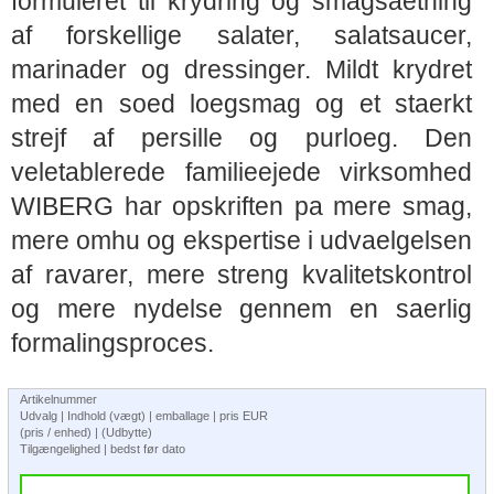
formuleret til krydring og smagsaetning
af forskellige salater, salatsaucer,
marinader og dressinger. Mildt krydret
med en soed loegsmag og et staerkt
strejf af persille og purloeg. Den
veletablerede familieejede virksomhed
WIBERG har opskriften pa mere smag,
mere omhu og ekspertise i udvaelgelsen
af ravarer, mere streng kvalitetskontrol
og mere nydelse gennem en saerlig
formalingsproces.
Artikelnummer
Udvalg | Indhold (vægt) | emballage | pris EUR
(pris / enhed) | (Udbytte)
Tilgængelighed | bedst før dato