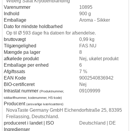
Wiberg Salat Krydderiblanding
Varenummer
10895
Indhold
900 g
Emballage
Aroma - Sikker
Dato for mindste holdbarhed
Op til Ø 593 dage fra datoen for afsendelse.
bruttovægt
0,99 kg
Tilgængelighed
FAS NU
Mængde pa lager
8
afkølede produkt
Nej, ukølet produkt
Emballage per enhed
6
Afgiftssats
7 %
EAN Kode
9002540836942
BIO-certificeret
Nej
Intrastat nummer
09109999
(Produktnummer,
toldtariffnummer, kodenummer, HS-kode)
Producent
(ansvarlige iværksættere)
NovaTaste Germany GmbH Eichendorfstraße 25, 83395
Freilassing, Deutschland.
produceret i landet | ISO
Deutschland | DE
Ingredienser