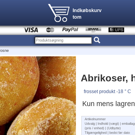
Indkøbskurv
tom
rosne
Abrikoser, 
frosset produkt -18 ° C
Kun mens lagren
Artikelnummer
Udvalg | Indhold (vægt) | emballa
(pris / enhed) | (Udbytte)
Tilgængelighed | bedst før dato