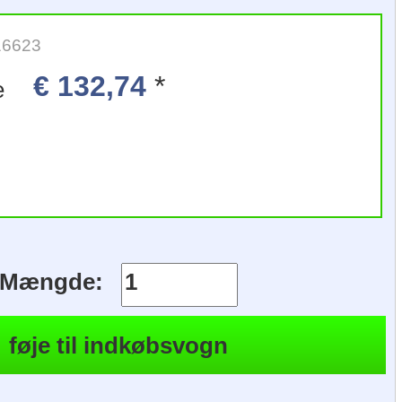
16623
€ 132,74
*
e
Mængde: