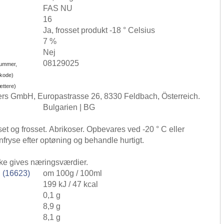
FAS NU
16
Ja, frosset produkt -18 ° Celsius
7 %
Nej
08129025
nummer,
-kode)
ættere)
ers GmbH, Europastrasse 26, 8330 Feldbach, Österreich.
Bulgarien | BG
set og frosset. Abrikoser. Opbevares ved -20 ° C eller
nfryse efter optøning og behandle hurtigt.
ke gives næringsværdier.
 (16623)
om 100g / 100ml
199 kJ / 47 kcal
0,1 g
8,9 g
8,1 g