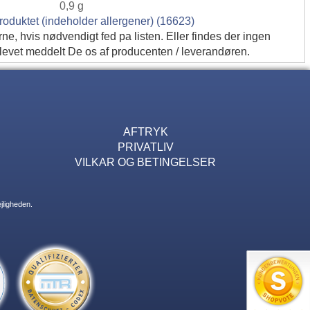
0,9 g
roduktet (indeholder allergener) (16623)
rne, hvis nødvendigt fed pa listen. Eller findes der ingen
 blevet meddelt De os af producenten / leverandøren.
AFTRYK
PRIVATLIV
VILKAR OG BETINGELSER
jligheden.