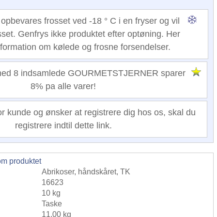
opbevares frosset ved -18 ° C i en fryser og vil
sset. Genfrys ikke produktet efter optøning. Her
nformation om kølede og frosne forsendelser.
 med 8 indsamlede GOURMETSTJERNER sparer
8% pa alle varer!
or kunde og ønsker at registrere dig hos os, skal du
registrere indtil dette link.
om produktet
Abrikoser, håndskåret, TK
16623
10 kg
Taske
11,00 kg