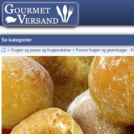
Se kategorier
>
Frugter og pureer og frugtprodukter
>
Frosne frugter og groentsager - F