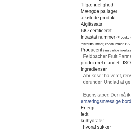
Tilgængelighed
Mængde pa lager
afkølede produkt
Afgiftssats
BIO-certificeret
Intrastat nummer
(Produkt
toldtariffnummer, kodenummer, HS
Producent
(ansvarlige iværks
Feldbacher Fruit Partn
produceret i landet | ISO
Ingredienser
Abrikoser halveret, ren
derunder. Undlad at ge
Egenskaber: Der må ik
ernæringsmæssige bord
Energi
fedt
kulhydrater
hvoraf sukker