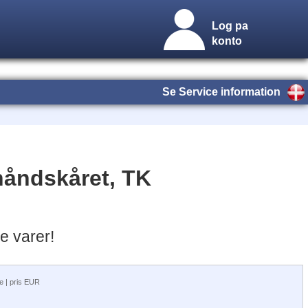
Log pa
konto
Se Service information
håndskåret, TK
e varer!
ge | pris EUR