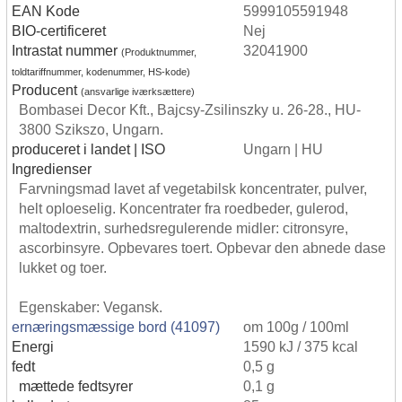
EAN Kode
5999105591948
BIO-certificeret
Nej
Intrastat nummer
32041900
(Produktnummer,
toldtariffnummer, kodenummer, HS-kode)
Producent
(ansvarlige iværksættere)
Bombasei Decor Kft., Bajcsy-Zsilinszky u. 26-28., HU-
3800 Szikszo, Ungarn.
produceret i landet | ISO
Ungarn | HU
Ingredienser
Farvningsmad lavet af vegetabilsk koncentrater, pulver,
helt oploeselig. Koncentrater fra roedbeder, gulerod,
maltodextrin, surhedsregulerende midler: citronsyre,
ascorbinsyre. Opbevares toert. Opbevar den abnede dase
lukket og toer.
Egenskaber: Vegansk.
ernæringsmæssige bord (41097)
om 100g / 100ml
Energi
1590 kJ / 375 kcal
fedt
0,5 g
mættede fedtsyrer
0,1 g