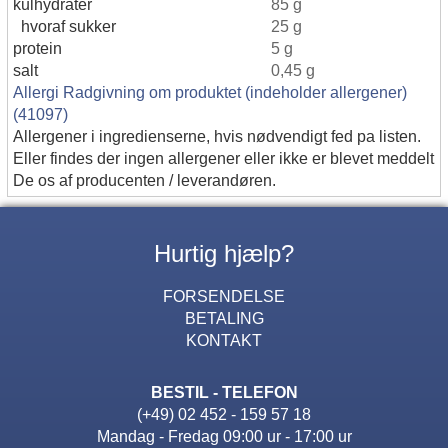
kulhydrater
85 g
hvoraf sukker
25 g
protein
5 g
salt
0,45 g
Allergi Radgivning om produktet (indeholder allergener)
(41097)
Allergener i ingredienserne, hvis nødvendigt fed pa listen.
Eller findes der ingen allergener eller ikke er blevet meddelt
De os af producenten / leverandøren.
Hurtig hjælp?
FORSENDELSE
BETALING
KONTAKT
BESTIL - TELEFON
(+49) 02 452 - 159 57 18
Mandag - Fredag 09:00 ur - 17:00 ur