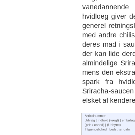
vanedannende. P
hvidloeg giver 
generel retnings
med andre chilis
deres mad i sau
der kan lide dere
almindelige Sri
mens den ekstra
spark fra hvid
Sriracha-saucen
elsket af kendere
Artikelnummer
Udvalg | Indhold (vægt) | emballa
(pris / enhed) | (Udbytte)
Tilgængelighed | bedst før dato