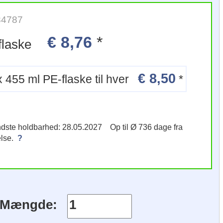
34787
€ 8,76
*
 PE-flaske
€ 8,50
12 x 455 ml PE-flaske til hver
*
indste holdbarhed: 28.05.2027 Op til Ø 736 dage fra
else.
?
Mængde: