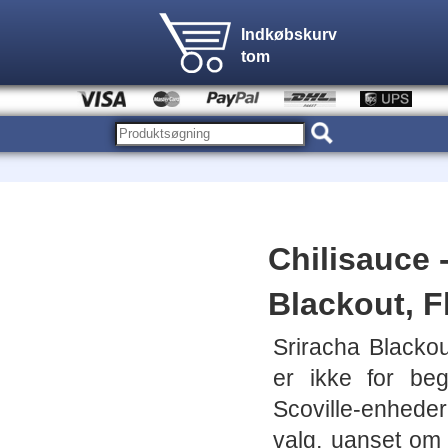
Indkøbskurv
tom
Chilisauce -
Blackout, 
Sriracha Black
er ikke for be
Scoville-enhede
valg, uanset om d