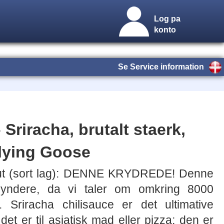
Log pa
konto
Se Service information
 Sriracha, brutalt staerk,
Flying Goose
out (sort lag): DENNE KRYDREDE! Denne
gyndere, da vi taler om omkring 8000
r. Sriracha chilisauce er det ultimative
et er til asiatisk mad eller pizza; den er