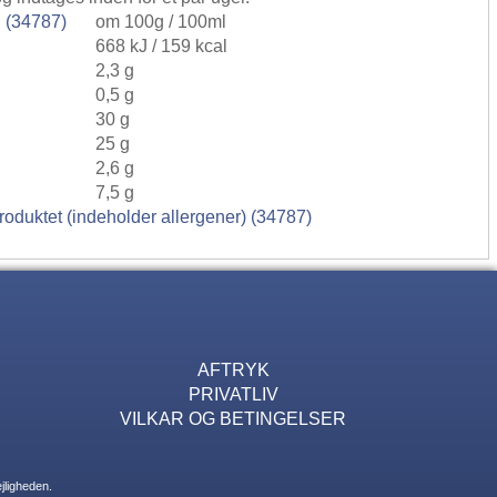
 (34787)
om 100g / 100ml
668 kJ / 159 kcal
2,3 g
0,5 g
30 g
25 g
2,6 g
7,5 g
roduktet (indeholder allergener) (34787)
AFTRYK
PRIVATLIV
VILKAR OG BETINGELSER
jligheden.