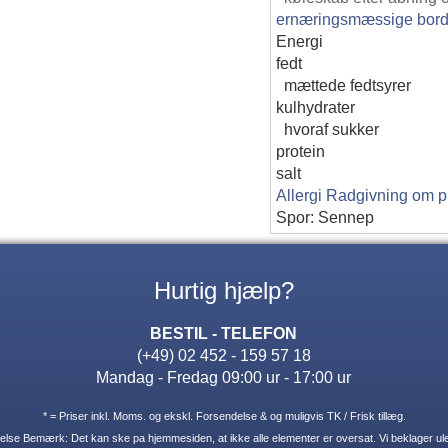
ernæringsmæssige bord
Energi
fedt
mættede fedtsyrer
kulhydrater
hvoraf sukker
protein
salt
Allergi Radgivning om p
Spor: Sennep
Hurtig hjælp?
BESTIL - TELEFON
(+49) 02 452 - 159 57 18
Mandag - Fredag 09:00 ur - 17:00 ur
* = Priser inkl. Moms. og ekskl. Forsendelse & og muligvis TK / Frisk tillæg.
lse Bemærk: Det kan ske pa hjemmesiden, at ikke alle elementer er oversat. Vi beklager ule