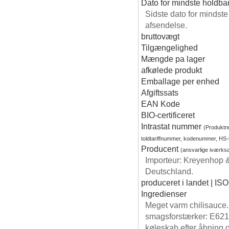
Dato for mindste holdba
Sidste dato for mindst
afsendelse.
bruttovægt
Tilgængelighed
Mængde pa lager
afkølede produkt
Emballage per enhed
Afgiftssats
EAN Kode
BIO-certificeret
Intrastat nummer
(Produkt
toldtariffnummer, kodenummer, HS
Producent
(ansvarlige iværks
Importeur: Kreyenhop 
Deutschland.
produceret i landet | ISO
Ingredienser
Meget varm chilisauce. 
smagsforstærker: E621,
køleskab efter åbning o