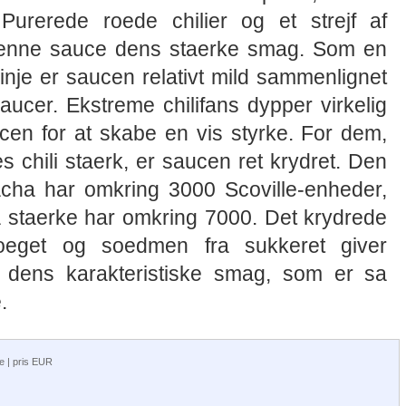
urerede roede chilier og et strejf af
denne sauce dens staerke smag. Som en
linje er saucen relativt mild sammenlignet
aucer. Ekstreme chilifans dypper virkelig
cen for at skabe en vis styrke. For dem,
s chili staerk, er saucen ret krydret. Den
racha har omkring 3000 Scoville-enheder,
 staerke har omkring 7000. Det krydrede
loeget og soedmen fra sukkeret giver
 dens karakteristiske smag, som er sa
.
ge | pris EUR