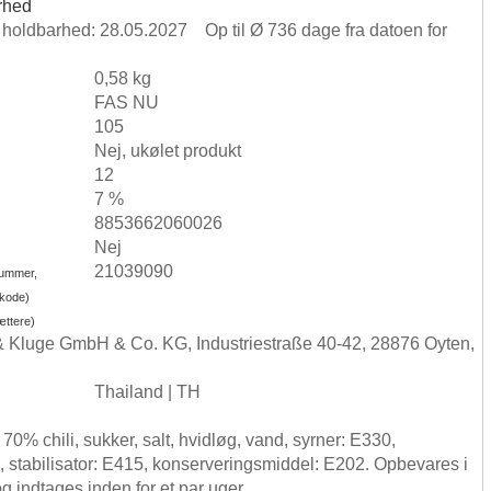
rhed
e holdbarhed: 28.05.2027 Op til Ø 736 dage fra datoen for
0,58 kg
FAS NU
105
Nej, ukølet produkt
12
7 %
8853662060026
Nej
21039090
nummer,
-kode)
ættere)
& Kluge GmbH & Co. KG, Industriestraße 40-42, 28876 Oyten,
Thailand | TH
70% chili, sukker, salt, hvidløg, vand, syrner: E330,
 stabilisator: E415, konserveringsmiddel: E202. Opbevares i
g indtages inden for et par uger.