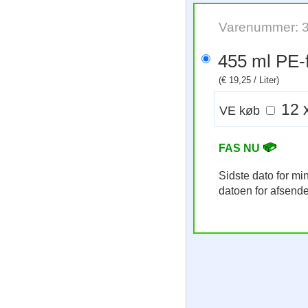
Varenummer: 
455 ml
(€ 19,25 / Liter)
VE køb
FAS NU
Sidste dato for m
datoen for afsend