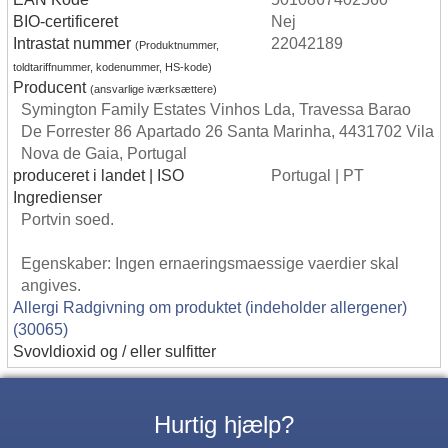
BIO-certificeret
Nej
Intrastat nummer
22042189
(Produktnummer,
toldtariffnummer, kodenummer, HS-kode)
Producent
(ansvarlige iværksættere)
Symington Family Estates Vinhos Lda, Travessa Barao
De Forrester 86 Apartado 26 Santa Marinha, 4431702 Vila
Nova de Gaia, Portugal
produceret i landet | ISO
Portugal | PT
Ingredienser
Portvin soed.
Egenskaber: Ingen ernaeringsmaessige vaerdier skal
angives.
Allergi Radgivning om produktet (indeholder allergener)
(30065)
Svovldioxid og / eller sulfitter
Hurtig hjælp?