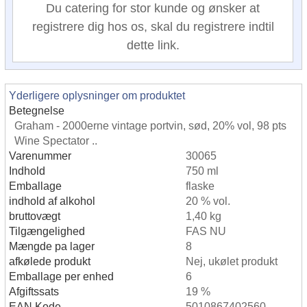
Du catering for stor kunde og ønsker at
registrere dig hos os, skal du registrere indtil
dette link.
Yderligere oplysninger om produktet
Betegnelse
Graham - 2000erne vintage portvin, sød, 20% vol, 98 pts
Wine Spectator ..
Varenummer
30065
Indhold
750 ml
Emballage
flaske
indhold af alkohol
20 % vol.
bruttovægt
1,40 kg
Tilgængelighed
FAS NU
Mængde pa lager
8
afkølede produkt
Nej, ukølet produkt
Emballage per enhed
6
Afgiftssats
19 %
EAN Kode
5010867402560