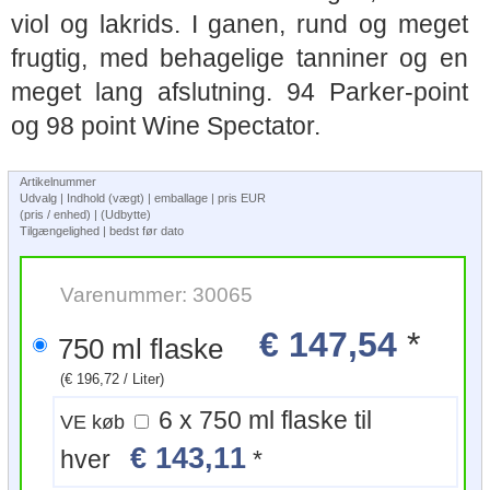
viol og lakrids. I ganen, rund og meget
frugtig, med behagelige tanniner og en
meget lang afslutning. 94 Parker-point
og 98 point Wine Spectator.
Artikelnummer
Udvalg | Indhold (vægt) | emballage | pris EUR
(pris / enhed) | (Udbytte)
Tilgængelighed | bedst før dato
Varenummer: 30065
€ 147,54
*
750 ml flaske
(€ 196,72 / Liter)
6 x 750 ml flaske til
VE køb
€ 143,11
hver
*