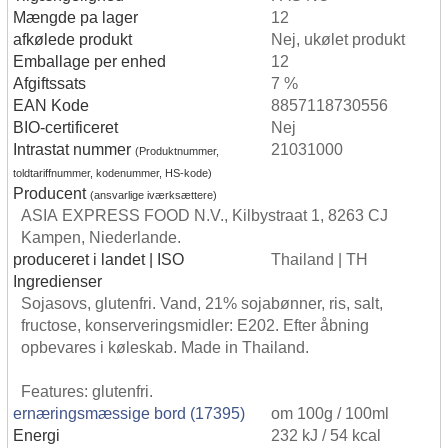
Mængde pa lager
12
afkølede produkt
Nej, ukølet produkt
Emballage per enhed
12
Afgiftssats
7 %
EAN Kode
8857118730556
BIO-certificeret
Nej
Intrastat nummer
21031000
(Produktnummer,
toldtariffnummer, kodenummer, HS-kode)
Producent
(ansvarlige iværksættere)
ASIA EXPRESS FOOD N.V., Kilbystraat 1, 8263 CJ
Kampen, Niederlande.
produceret i landet | ISO
Thailand | TH
Ingredienser
Sojasovs, glutenfri. Vand, 21% sojabønner, ris, salt,
fructose, konserveringsmidler: E202. Efter åbning
opbevares i køleskab. Made in Thailand.
Features: glutenfri.
ernæringsmæssige bord (17395)
om 100g / 100ml
Energi
232 kJ / 54 kcal