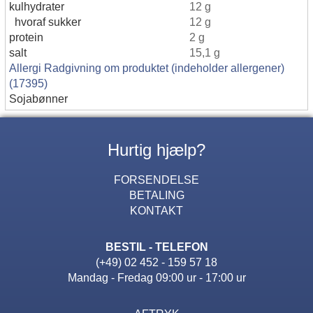
kulhydrater
12 g
hvoraf sukker
12 g
protein
2 g
salt
15,1 g
Allergi Radgivning om produktet (indeholder allergener)
(17395)
Sojabønner
Hurtig hjælp?
FORSENDELSE
BETALING
KONTAKT
BESTIL - TELEFON
(+49) 02 452 - 159 57 18
Mandag - Fredag 09:00 ur - 17:00 ur