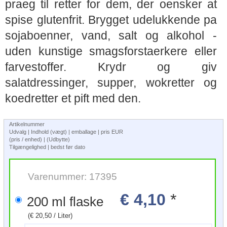
praeg til retter for dem, der oensker at
spise glutenfrit. Brygget udelukkende pa
sojaboenner, vand, salt og alkohol -
uden kunstige smagsforstaerkere eller
farvestoffer. Krydr og giv
salatdressinger, supper, wokretter og
koedretter et pift med den.
Artikelnummer
Udvalg | Indhold (vægt) | emballage | pris EUR
(pris / enhed) | (Udbytte)
Tilgængelighed | bedst før dato
Varenummer: 17395
€ 4,10
*
200 ml flaske
(€ 20,50 / Liter)