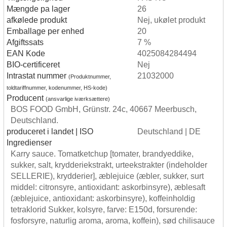
Mængde pa lager
26
afkølede produkt
Nej, ukølet produkt
Emballage per enhed
20
Afgiftssats
7 %
EAN Kode
4025084284494
BIO-certificeret
Nej
Intrastat nummer
21032000
(Produktnummer,
toldtariffnummer, kodenummer, HS-kode)
Producent
(ansvarlige iværksættere)
BOS FOOD GmbH, Grünstr. 24c, 40667 Meerbusch,
Deutschland.
produceret i landet | ISO
Deutschland | DE
Ingredienser
Karry sauce. Tomatketchup [tomater, brandyeddike,
sukker, salt, krydderiekstrakt, urteekstrakter (indeholder
SELLERIE), krydderier], æblejuice (æbler, sukker, surt
middel: citronsyre, antioxidant: askorbinsyre), æblesaft
(æblejuice, antioxidant: askorbinsyre), koffeinholdig
tetraklorid Sukker, kolsyre, farve: E150d, forsurende:
fosforsyre, naturlig aroma, aroma, koffein), sød chilisauce