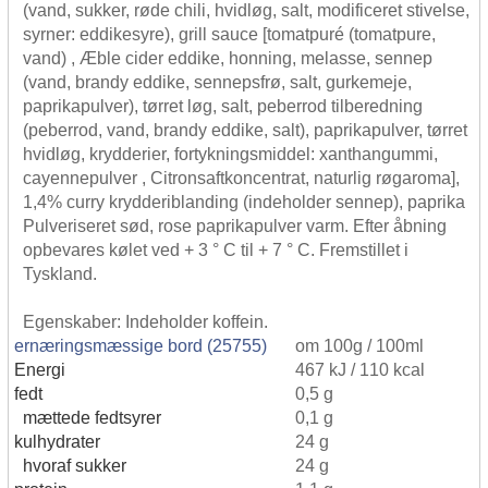
(vand, sukker, røde chili, hvidløg, salt, modificeret stivelse,
syrner: eddikesyre), grill sauce [tomatpuré (tomatpure,
vand) , Æble cider eddike, honning, melasse, sennep
(vand, brandy eddike, sennepsfrø, salt, gurkemeje,
paprikapulver), tørret løg, salt, peberrod tilberedning
(peberrod, vand, brandy eddike, salt), paprikapulver, tørret
hvidløg, krydderier, fortykningsmiddel: xanthangummi,
cayennepulver , Citronsaftkoncentrat, naturlig røgaroma],
1,4% curry krydderiblanding (indeholder sennep), paprika
Pulveriseret sød, rose paprikapulver varm. Efter åbning
opbevares kølet ved + 3 ° C til + 7 ° C. Fremstillet i
Tyskland.
Egenskaber: Indeholder koffein.
ernæringsmæssige bord (25755)
om 100g / 100ml
Energi
467 kJ / 110 kcal
fedt
0,5 g
mættede fedtsyrer
0,1 g
kulhydrater
24 g
hvoraf sukker
24 g