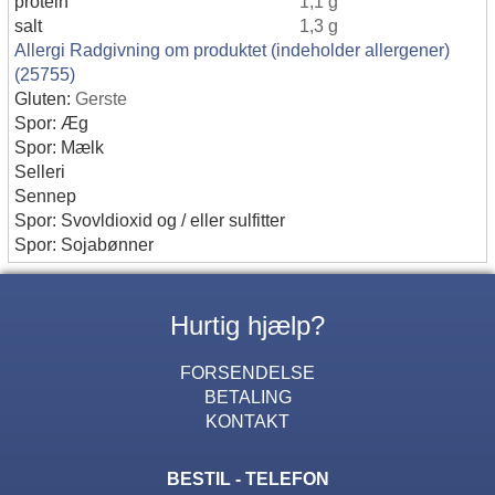
protein
1,1 g
salt
1,3 g
Allergi Radgivning om produktet (indeholder allergener)
(25755)
Gluten:
Gerste
Spor: Æg
Spor: Mælk
Selleri
Sennep
Spor: Svovldioxid og / eller sulfitter
Spor: Sojabønner
Hurtig hjælp?
FORSENDELSE
BETALING
KONTAKT
BESTIL - TELEFON