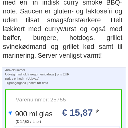
med en fin indisk curry smoke BBQ-
note. Saucen er gluten- og laktosefri og
uden tilsat smagsforstærkere. Helt
lækkert med currywurst og også med
bøffer, burgere, hotdogs, grillet
svinekødmand og grillet kød samt til
marinering. Server venligst varmt!
Artikelnummer
Udvalg | Indhold (vægt) | emballage | pris EUR
(pris / enhed) | (Udbytte)
Tilgængelighed | bedst før dato
Varenummer: 25755
€ 15,87
*
900 ml glas
(€ 17,63 / Liter)