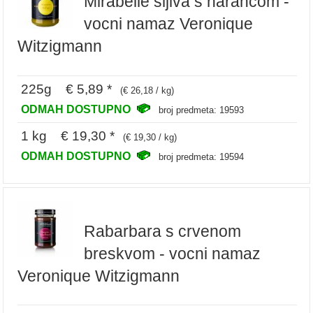
Mirabelle sljiva s narancom -
vocni namaz Veronique
Witzigmann
225g € 5,89 *
(€ 26,18 / kg)
ODMAH DOSTUPNO
broj predmeta: 19593
1 kg € 19,30 *
(€ 19,30 / kg)
ODMAH DOSTUPNO
broj predmeta: 19594
Rabarbara s crvenom
breskvom - vocni namaz
Veronique Witzigmann