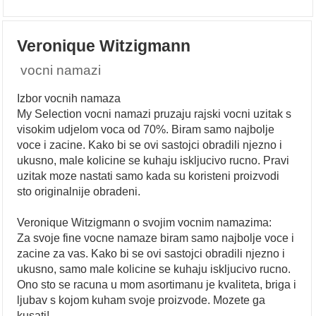
Veronique Witzigmann
vocni namazi
Izbor vocnih namaza
My Selection vocni namazi pruzaju rajski vocni uzitak s
visokim udjelom voca od 70%. Biram samo najbolje
voce i zacine. Kako bi se ovi sastojci obradili njezno i
ukusno, male kolicine se kuhaju iskljucivo rucno. Pravi
uzitak moze nastati samo kada su koristeni proizvodi
sto originalnije obradeni.
Veronique Witzigmann o svojim vocnim namazima:
Za svoje fine vocne namaze biram samo najbolje voce i
zacine za vas. Kako bi se ovi sastojci obradili njezno i
ukusno, samo male kolicine se kuhaju iskljucivo rucno.
Ono sto se racuna u mom asortimanu je kvaliteta, briga i
ljubav s kojom kuham svoje proizvode. Mozete ga
kusati!