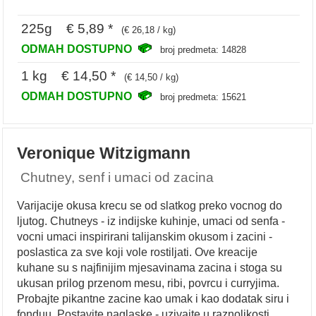
225g € 5,89 *
(€ 26,18 / kg)
ODMAH DOSTUPNO
broj predmeta: 14828
1 kg € 14,50 *
(€ 14,50 / kg)
ODMAH DOSTUPNO
broj predmeta: 15621
Veronique Witzigmann
Chutney, senf i umaci od zacina
Varijacije okusa krecu se od slatkog preko vocnog do
ljutog. Chutneys - iz indijske kuhinje, umaci od senfa -
vocni umaci inspirirani talijanskim okusom i zacini -
poslastica za sve koji vole rostiljati. Ove kreacije
kuhane su s najfinijim mjesavinama zacina i stoga su
ukusan prilog przenom mesu, ribi, povrcu i curryjima.
Probajte pikantne zacine kao umak i kao dodatak siru i
fonduu. Postavite naglaske - uzivajte u raznolikosti.