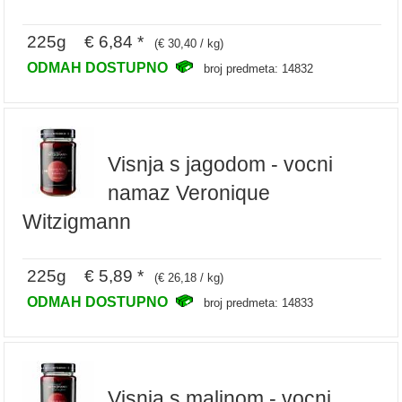
225g € 6,84 *
(€ 30,40 / kg)
ODMAH DOSTUPNO
broj predmeta: 14832
Visnja s jagodom - vocni
namaz Veronique
Witzigmann
225g € 5,89 *
(€ 26,18 / kg)
ODMAH DOSTUPNO
broj predmeta: 14833
Visnja s malinom - vocni