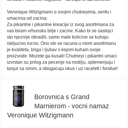
Veronique Witzigmann o svojim chutneyima, senfu i
umacima od zacina:
Za pikantne i pikantne kreacije iz svog asortimana za
vas biram vrhunsko bilje i zacine. Kako bi se sastojci
sto njeznije obradili, samo male kolicine se kuhaju
iskljucivo rucno. Ono sto se racuna u mom asortimanu
je kvaliteta, briga i ljubav s kojom kuham svoje
proizvode. Mozete ga kusati! Chutneyi i pikantni umaci
izvrstan su prilog za pecenje na rostilju, oplemenjuju i
tanjur sa sirom, a obogacuju okus i uz racelett i fondue!
Borovnica s Grand
Marnierom - vocni namaz
Veronique Witzigmann