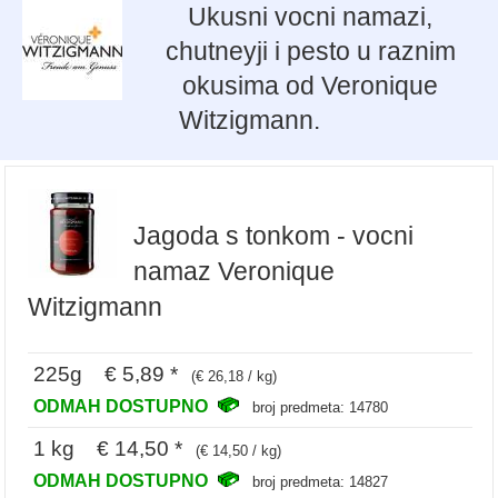
Ukusni vocni namazi,
chutneyji i pesto u raznim
okusima od Veronique
Witzigmann.
Jagoda s tonkom - vocni
namaz Veronique
Witzigmann
225g € 5,89 *
(€ 26,18 / kg)
ODMAH DOSTUPNO
broj predmeta: 14780
1 kg € 14,50 *
(€ 14,50 / kg)
ODMAH DOSTUPNO
broj predmeta: 14827