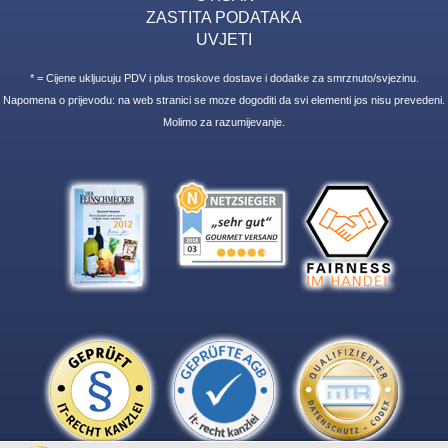
ZASTITA PODATAKA
UVJETI
* = Cijene ukljucuju PDV i plus troskove dostave i dodatke za smrznuto/svjezinu.
Napomena o prijevodu: na web stranici se moze dogoditi da svi elementi jos nisu prevedeni.
Molimo za razumijevanje.