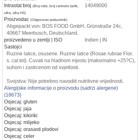
Intrastat broj
14049000
(Broj robe, broj carinske tarife,
sifra, sifra HS)
Proizvodac
(Odgovoran poduzetnik)
Abgepackt von: BOS FOOD GmbH, Grünstraße 24c,
40667 Meerbusch, Deutschland.
proizvedeno u zemlji | ISO
Indien | IN
Sastojci
Ruzine latice, osusene. Ruzine latice (Rosae rubrae Flor.
s. cal.tot). Cuvati na hladnom mjestu (maksimalno +25?C),
suhom i zasticenom od svjetlosti.
Svojstva: Nije potrebno navoditi nutritivne vrijednosti.
Alergijske informacije o proizvodu (sadrzi alergene)
(18673)
Osjecaj: gluten
Osjecaj: jaja
Osjecaj: kikiriki
Osjecaj: mlijeko
Osjecaj: orasasti plodovi
Osjecaj: celer