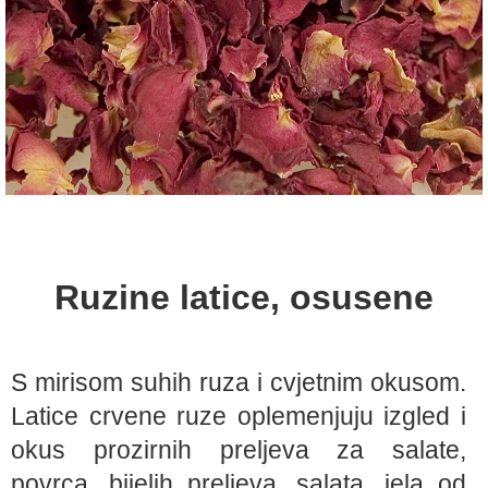
Ruzine latice, osusene
S mirisom suhih ruza i cvjetnim okusom.
Latice crvene ruze oplemenjuju izgled i
okus prozirnih preljeva za salate,
povrca, bijelih preljeva, salata, jela od