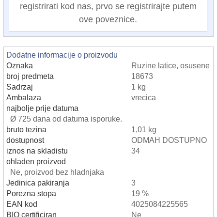
registrirati kod nas, prvo se registrirajte putem
ove poveznice.
Dodatne informacije o proizvodu
Oznaka
Ruzine latice, osusene
broj predmeta
18673
Sadrzaj
1 kg
Ambalaza
vrecica
najbolje prije datuma
Ø 725 dana od datuma isporuke.
bruto tezina
1,01 kg
dostupnost
ODMAH DOSTUPNO
iznos na skladistu
34
ohladen proizvod
Ne, proizvod bez hladnjaka
Jedinica pakiranja
3
Porezna stopa
19 %
EAN kod
4025084225565
BIO certificiran
Ne