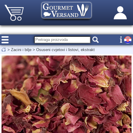
>
Zacini i bilje
>
Osuseni cvjetovi i listovi, ekstrakt