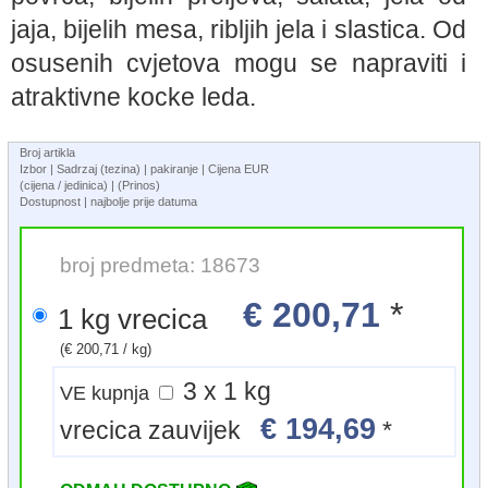
jaja, bijelih mesa, ribljih jela i slastica. Od
osusenih cvjetova mogu se napraviti i
atraktivne kocke leda.
Broj artikla
Izbor | Sadrzaj (tezina) | pakiranje | Cijena EUR
(cijena / jedinica) | (Prinos)
Dostupnost | najbolje prije datuma
broj predmeta: 18673
€ 200,71
*
1 kg vrecica
(€ 200,71 / kg)
3 x 1 kg
VE kupnja
€ 194,69
vrecica zauvijek
*