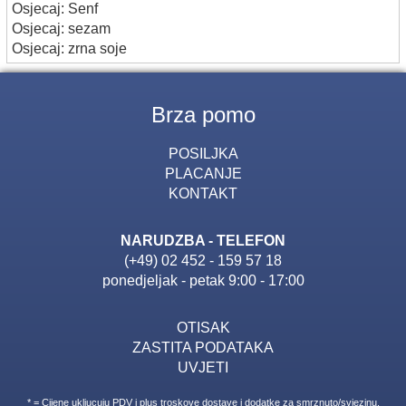
Osjecaj: Senf
Osjecaj: sezam
Osjecaj: zrna soje
Brza pomo
POSILJKA
PLACANJE
KONTAKT
NARUDZBA - TELEFON
(+49) 02 452 - 159 57 18
ponedjeljak - petak 9:00 - 17:00
OTISAK
ZASTITA PODATAKA
UVJETI
* = Cijene ukljucuju PDV i plus troskove dostave i dodatke za smrznuto/svjezinu.