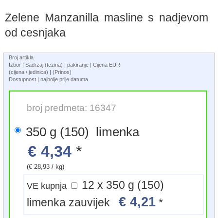
Zelene Manzanilla masline s nadjevom
od cesnjaka
Broj artikla
Izbor | Sadrzaj (tezina) | pakiranje | Cijena EUR
(cijena / jedinica) | (Prinos)
Dostupnost | najbolje prije datuma
broj predmeta: 16347
350 g (150) limenka
€ 4,34
*
(€ 28,93 / kg)
12 x 350 g (150)
VE kupnja
€ 4,21
limenka zauvijek
*