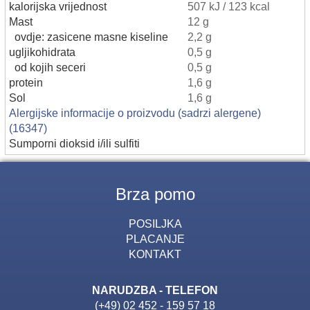
kalorijska vrijednost
507 kJ / 123 kcal
Mast
12 g
ovdje: zasicene masne kiseline
2,2 g
ugljikohidrata
0,5 g
od kojih seceri
0,5 g
protein
1,6 g
Sol
1,6 g
Alergijske informacije o proizvodu (sadrzi alergene)
(16347)
Sumporni dioksid i/ili sulfiti
Brza pomo
POSILJKA
PLACANJE
KONTAKT
NARUDZBA - TELEFON
(+49) 02 452 - 159 57 18