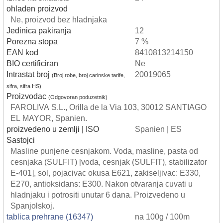
ohladen proizvod
Ne, proizvod bez hladnjaka
Jedinica pakiranja
12
Porezna stopa
7 %
EAN kod
8410813214150
BIO certificiran
Ne
Intrastat broj
20019065
(Broj robe, broj carinske tarife,
sifra, sifra HS)
Proizvodac
(Odgovoran poduzetnik)
FAROLIVA S.L., Orilla de la Via 103, 30012 SANTIAGO
EL MAYOR, Spanien.
proizvedeno u zemlji | ISO
Spanien | ES
Sastojci
Masline punjene cesnjakom. Voda, masline, pasta od
cesnjaka (SULFIT) [voda, cesnjak (SULFIT), stabilizator
E-401], sol, pojacivac okusa E621, zakiseljivac: E330,
E270, antioksidans: E300. Nakon otvaranja cuvati u
hladnjaku i potrositi unutar 6 dana. Proizvedeno u
Spanjolskoj.
tablica prehrane (16347)
na 100g / 100m