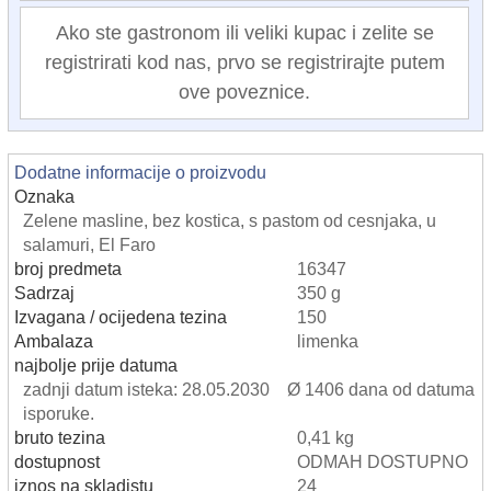
Ako ste gastronom ili veliki kupac i zelite se
registrirati kod nas, prvo se registrirajte putem
ove poveznice.
Dodatne informacije o proizvodu
Oznaka
Zelene masline, bez kostica, s pastom od cesnjaka, u
salamuri, El Faro
broj predmeta
16347
Sadrzaj
350 g
Izvagana / ocijedena tezina
150
Ambalaza
limenka
najbolje prije datuma
zadnji datum isteka: 28.05.2030 Ø 1406 dana od datuma
isporuke.
bruto tezina
0,41 kg
dostupnost
ODMAH DOSTUPNO
iznos na skladistu
24