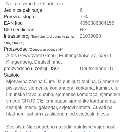
Ne, proizvod bez hladnjaka
Jedinica pakiranja
6
Porezna stopa
7 %
EAN kod
4050886304156
BIO certificiran
Ne
Intrastat broj
21039090
(Broj robe, broj carinske tarife,
sifra, sifra HS)
Proizvodac
(Odgovoran poduzetnik)
Altes Gewürzamt GmbH, Frühlingstraße 37, 63911
Klingenberg, Deutschland.
proizvedeno u zemlji | ISO
Deutschland | DE
Sastojci
Mjesavina zacina Curry Jaipur, ljuta toplina. Sjemenke
piskavice, sjemenke korijandera, kurkuma, kumin, cili,
limunska trava, dumbir, sjemenke komoraca, sjemenke
smede GRUSICE, crni papar, sjemenke kardamoma,
cesnjak, mace, galangal, cvjetovi cimeta. Cuvati na
hladnom, suhom i zasticenom od svjetlosti mjestu.
Svojstva: Nije potrebno navoditi nutritivne vrijednosti.