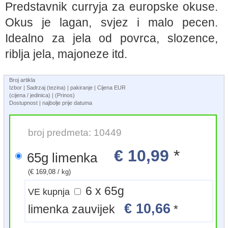
Predstavnik curryja za europske okuse.
Okus je lagan, svjez i malo pecen.
Idealno za jela od povrca, slozence,
riblja jela, majoneze itd.
Broj artikla
Izbor | Sadrzaj (tezina) | pakiranje | Cijena EUR
(cijena / jedinica) | (Prinos)
Dostupnost | najbolje prije datuma
broj predmeta: 10449
€ 10,99
*
65g limenka
(€ 169,08 / kg)
6 x 65g
VE kupnja
€ 10,66
limenka zauvijek
*