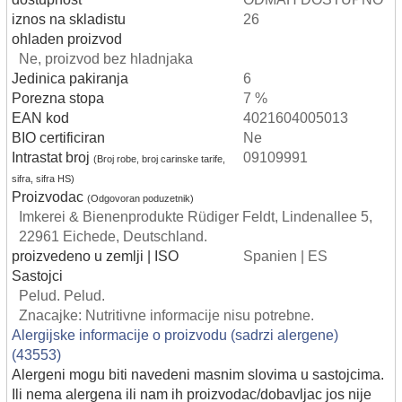
iznos na skladistu
26
ohladen proizvod
Ne, proizvod bez hladnjaka
Jedinica pakiranja
6
Porezna stopa
7 %
EAN kod
4021604005013
BIO certificiran
Ne
Intrastat broj
09109991
(Broj robe, broj carinske tarife,
sifra, sifra HS)
Proizvodac
(Odgovoran poduzetnik)
Imkerei & Bienenprodukte Rüdiger Feldt, Lindenallee 5,
22961 Eichede, Deutschland.
proizvedeno u zemlji | ISO
Spanien | ES
Sastojci
Pelud. Pelud.
Znacajke: Nutritivne informacije nisu potrebne.
Alergijske informacije o proizvodu (sadrzi alergene)
(43553)
Alergeni mogu biti navedeni masnim slovima u sastojcima.
Ili nema alergena ili nam ih proizvodac/dobavljac jos nije