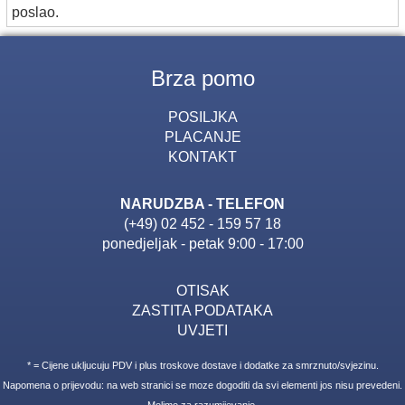
poslao.
Brza pomo
POSILJKA
PLACANJE
KONTAKT
NARUDZBA - TELEFON
(+49) 02 452 - 159 57 18
ponedjeljak - petak 9:00 - 17:00
OTISAK
ZASTITA PODATAKA
UVJETI
* = Cijene ukljucuju PDV i plus troskove dostave i dodatke za smrznuto/svjezinu.
Napomena o prijevodu: na web stranici se moze dogoditi da svi elementi jos nisu prevedeni.
Molimo za razumijevanje.