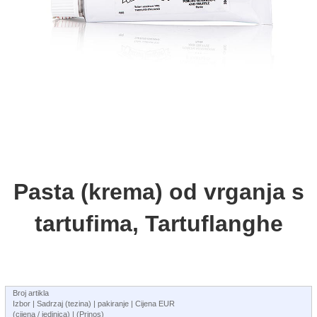
Pasta (krema) od vrganja s
tartufima, Tartuflanghe
Broj artikla
Izbor | Sadrzaj (tezina) | pakiranje | Cijena EUR
(cijena / jedinica) | (Prinos)