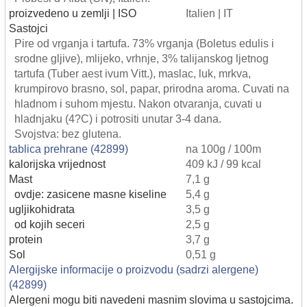
proizvedeno u zemlji | ISO
Italien | IT
Sastojci
Pire od vrganja i tartufa. 73% vrganja (Boletus edulis i
srodne gljive), mlijeko, vrhnje, 3% talijanskog ljetnog
tartufa (Tuber aest ivum Vitt.), maslac, luk, mrkva,
krumpirovo brasno, sol, papar, prirodna aroma. Cuvati na
hladnom i suhom mjestu. Nakon otvaranja, cuvati u
hladnjaku (4?C) i potrositi unutar 3-4 dana.
Svojstva: bez glutena.
tablica prehrane (42899)
na 100g / 100m
kalorijska vrijednost
409 kJ / 99 kcal
Mast
7,1 g
ovdje: zasicene masne kiseline
5,4 g
ugljikohidrata
3,5 g
od kojih seceri
2,5 g
protein
3,7 g
Sol
0,51 g
Alergijske informacije o proizvodu (sadrzi alergene)
(42899)
Alergeni mogu biti navedeni masnim slovima u sastojcima.