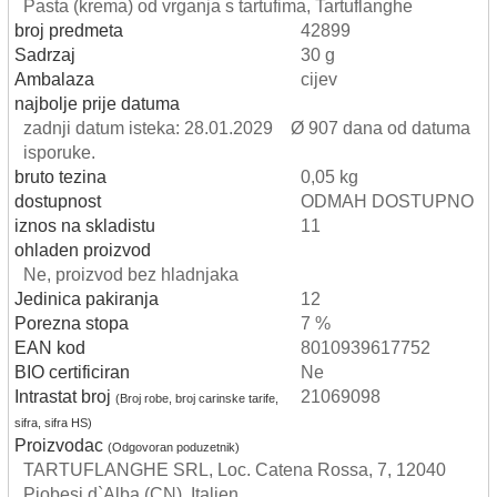
Pasta (krema) od vrganja s tartufima, Tartuflanghe
broj predmeta
42899
Sadrzaj
30 g
Ambalaza
cijev
najbolje prije datuma
zadnji datum isteka: 28.01.2029 Ø 907 dana od datuma
isporuke.
bruto tezina
0,05 kg
dostupnost
ODMAH DOSTUPNO
iznos na skladistu
11
ohladen proizvod
Ne, proizvod bez hladnjaka
Jedinica pakiranja
12
Porezna stopa
7 %
EAN kod
8010939617752
BIO certificiran
Ne
Intrastat broj
21069098
(Broj robe, broj carinske tarife,
sifra, sifra HS)
Proizvodac
(Odgovoran poduzetnik)
TARTUFLANGHE SRL, Loc. Catena Rossa, 7, 12040
Piobesi d`Alba (CN), Italien.