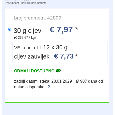
Dostupnost | najbolje prije datuma
broj predmeta: 42899
€ 7,97
*
30 g cijev
(€ 265,67 / kg)
12 x 30 g
VE kupnja
€ 7,73
cijev zauvijek
*
ODMAH DOSTUPNO
zadnji datum isteka: 28.01.2029 Ø 907 dana od
datuma isporuke.
?