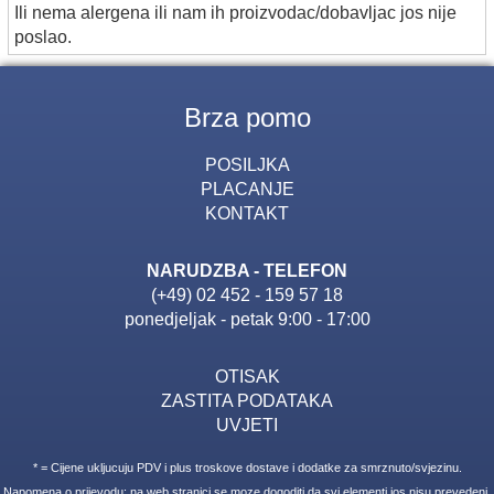
Ili nema alergena ili nam ih proizvodac/dobavljac jos nije
poslao.
Brza pomo
POSILJKA
PLACANJE
KONTAKT
NARUDZBA - TELEFON
(+49) 02 452 - 159 57 18
ponedjeljak - petak 9:00 - 17:00
OTISAK
ZASTITA PODATAKA
UVJETI
* = Cijene ukljucuju PDV i plus troskove dostave i dodatke za smrznuto/svjezinu.
Napomena o prijevodu: na web stranici se moze dogoditi da svi elementi jos nisu prevedeni.