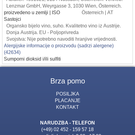
Lenzmar GmbH, Weyrgasse 3, 1030 Wien, Österreich.
proizvedeno u zemlji | ISO
Österreich | AT
Sastojci
Organsko bijelo vino, suho. Kvalitetno vino iz Austrije.
Donja Austrija. EU - Poljoprivreda
Svojstva: Nije potrebno navoditi hranjive vrijednosti.
Alergijske informacije o proizvodu (sadrzi alergene)
(42634)
Sumporni dioksid i/ili sulfiti
Brza pomo
POSILJKA
PLACANJE
KONTAKT
NARUDZBA - TELEFON
(+49) 02 452 - 159 57 18