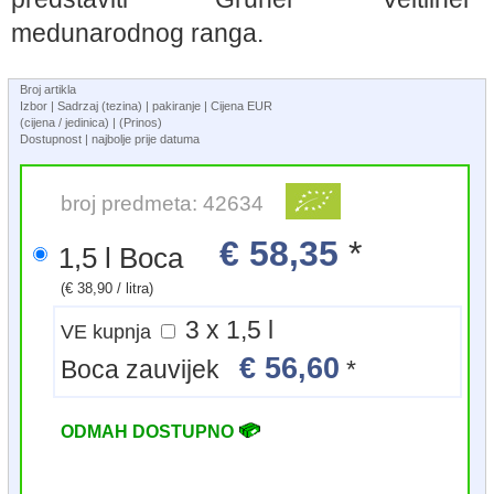
medunarodnog ranga.
Broj artikla
Izbor | Sadrzaj (tezina) | pakiranje | Cijena EUR
(cijena / jedinica) | (Prinos)
Dostupnost | najbolje prije datuma
broj predmeta: 42634
€ 58,35
*
1,5 l Boca
(€ 38,90 / litra)
3 x 1,5 l
VE kupnja
€ 56,60
Boca zauvijek
*
ODMAH DOSTUPNO