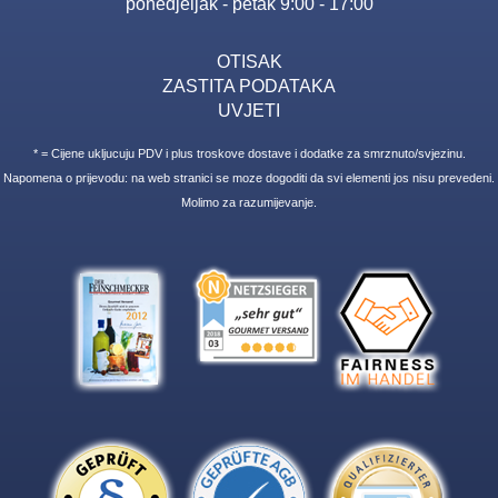
ponedjeljak - petak 9:00 - 17:00
OTISAK
ZASTITA PODATAKA
UVJETI
* = Cijene ukljucuju PDV i plus troskove dostave i dodatke za smrznuto/svjezinu.
Napomena o prijevodu: na web stranici se moze dogoditi da svi elementi jos nisu prevedeni.
Molimo za razumijevanje.