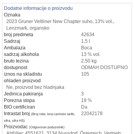
Dodatne informacije o proizvodu
Oznaka
2023 Gruner Veltliner New Chapter suho, 13% vol.,
Lenzmark, organsko
broj predmeta
42634
Sadrzaj
1,5 l
Ambalaza
Boca
sadrzaj alkohola
13 % vol.
bruto tezina
2,50 kg
dostupnost
ODMAH DOSTUPNO
iznos na skladistu
105
ohladen proizvod
Ne, proizvod bez hladnjaka
Jedinica pakiranja
3
Porezna stopa
19 %
BIO certificiran
Da
Intrastat broj
22042178
(Broj robe, broj carinske tarife,
sifra, sifra HS)
Proizvodac
(Odgovoran poduzetnik)
Abfüller: 4551621, 3134 Nussdorf, Österreich. Vertrieb: