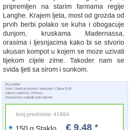
pripremljen na starim farmama regije
Langhe. Krajem ljeta, most od grozda od
prvih berbi polako se kuha i obogacuje
dunjom, kruskama Madernassa,
orasima i ljesnjacima kako bi se stvorio
ukusan kompot u kojem se moze uzivati
tijekom cijele zime. Takoder nam se
svida ljeti sa sirom i sunkom.
Broj artikla
Izbor | Sadrzaj (tezina) | pakiranje | Cijena EUR
(cijena / jedinica) | (Prinos)
Dostupnost | najbolje prije datuma
broj predmeta: 41694
€ 9,48
*
150 g Staklo