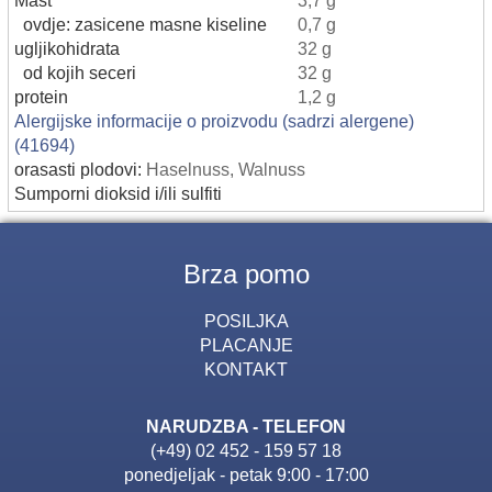
ovdje: zasicene masne kiseline
0,7 g
ugljikohidrata
32 g
od kojih seceri
32 g
protein
1,2 g
Alergijske informacije o proizvodu (sadrzi alergene)
(41694)
orasasti plodovi:
Haselnuss, Walnuss
Sumporni dioksid i/ili sulfiti
Brza pomo
POSILJKA
PLACANJE
KONTAKT
NARUDZBA - TELEFON
(+49) 02 452 - 159 57 18
ponedjeljak - petak 9:00 - 17:00