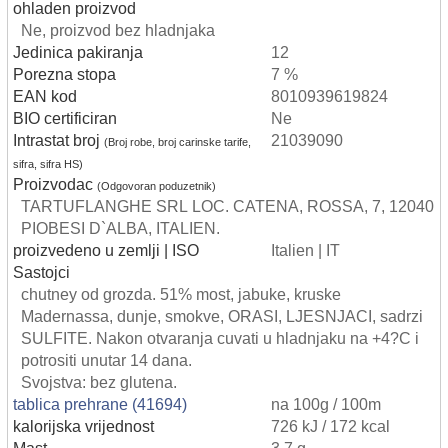
ohladen proizvod
Ne, proizvod bez hladnjaka
Jedinica pakiranja
12
Porezna stopa
7 %
EAN kod
8010939619824
BIO certificiran
Ne
Intrastat broj
21039090
(Broj robe, broj carinske tarife,
sifra, sifra HS)
Proizvodac
(Odgovoran poduzetnik)
TARTUFLANGHE SRL LOC. CATENA, ROSSA, 7, 12040
PIOBESI D`ALBA, ITALIEN.
proizvedeno u zemlji | ISO
Italien | IT
Sastojci
chutney od grozda. 51% most, jabuke, kruske
Madernassa, dunje, smokve, ORASI, LJESNJACI, sadrzi
SULFITE. Nakon otvaranja cuvati u hladnjaku na +4?C i
potrositi unutar 14 dana.
Svojstva: bez glutena.
tablica prehrane (41694)
na 100g / 100m
kalorijska vrijednost
726 kJ / 172 kcal
Mast
3,7 g