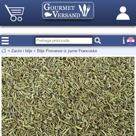
>
Zacini i bilje
>
Bilje Provanse iz juzne Francuske