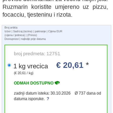
Ruzmarin koristite umjereno uz pizzu,
focacciu, tjesteninu i rizota.
Broj artikla
Izbor | Sadrzaj (tezina) | pakiranje | Cijena EUR
(cijena / jedinica) | (Prinos)
Dostupnost | najbolje prije datuma
broj predmeta: 12751
€ 20,61
*
1 kg vrecica
(€ 20,61 / kg)
ODMAH DOSTUPNO
zadnji datum isteka: 30.10.2026 Ø 737 dana od
datuma isporuke.
?