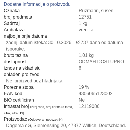
Dodatne informacije o proizvodu
Oznaka
Ruzmarin, susen
broj predmeta
12751
Sadrzaj
1 kg
Ambalaza
vrecica
najbolje prije datuma
zadnji datum isteka: 30.10.2026 Ø 737 dana od datuma
isporuke.
bruto tezina
1,01 kg
dostupnost
ODMAH DOSTUPNO
iznos na skladistu
6
ohladen proizvod
Ne, proizvod bez hladnjaka
Porezna stopa
19 %
EAN kod
4306065123002
BIO certificiran
Ne
Intrastat broj
12119086
(Broj robe, broj carinske tarife,
sifra, sifra HS)
Proizvodac
(Odgovoran poduzetnik)
Dagema eG, Siemensring 20, 47877 Willich, Deutschland.