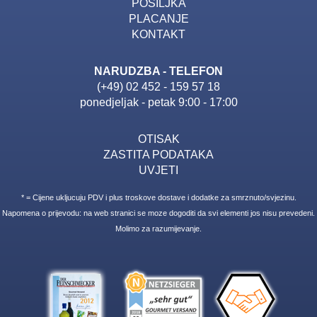
POSILJKA
PLACANJE
KONTAKT
NARUDZBA - TELEFON
(+49) 02 452 - 159 57 18
ponedjeljak - petak 9:00 - 17:00
OTISAK
ZASTITA PODATAKA
UVJETI
* = Cijene ukljucuju PDV i plus troskove dostave i dodatke za smrznuto/svjezinu.
Napomena o prijevodu: na web stranici se moze dogoditi da svi elementi jos nisu prevedeni.
Molimo za razumijevanje.