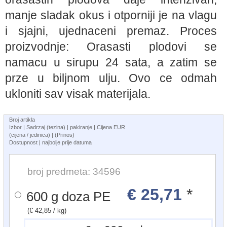
manje sladak okus i otporniji je na vlagu
i sjajni, ujednaceni premaz. Proces
proizvodnje: Orasasti plodovi se
namacu u sirupu 24 sata, a zatim se
prze u biljnom ulju. Ovo ce odmah
ukloniti sav visak materijala.
Broj artikla
Izbor | Sadrzaj (tezina) | pakiranje | Cijena EUR
(cijena / jedinica) | (Prinos)
Dostupnost | najbolje prije datuma
broj predmeta: 34596
€ 25,71
*
600 g doza PE
(€ 42,85 / kg)