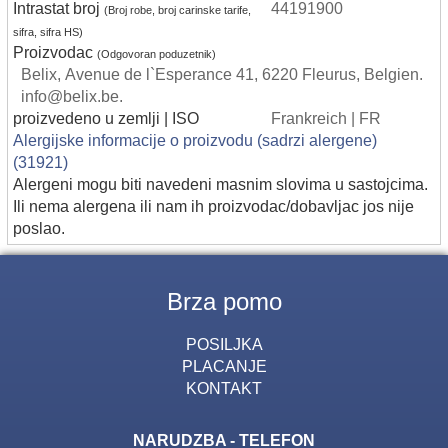
Intrastat broj
44191900
(Broj robe, broj carinske tarife,
sifra, sifra HS)
Proizvodac
(Odgovoran poduzetnik)
Belix, Avenue de l`Esperance 41, 6220 Fleurus, Belgien.
info@belix.be.
proizvedeno u zemlji | ISO
Frankreich | FR
Alergijske informacije o proizvodu (sadrzi alergene)
(31921)
Alergeni mogu biti navedeni masnim slovima u sastojcima.
Ili nema alergena ili nam ih proizvodac/dobavljac jos nije
poslao.
Brza pomo
POSILJKA
PLACANJE
KONTAKT
NARUDZBA - TELEFON