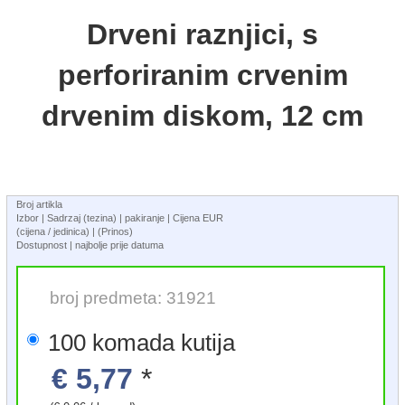
Drveni raznjici, s
perforiranim crvenim
drvenim diskom, 12 cm
Broj artikla
Izbor | Sadrzaj (tezina) | pakiranje | Cijena EUR
(cijena / jedinica) | (Prinos)
Dostupnost | najbolje prije datuma
broj predmeta: 31921
100 komada kutija
€ 5,77
*