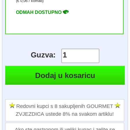
(€ 0,06 / komad)
ODMAH DOSTUPNO
Guzva:
Redovni kupci s 8 sakupljenih GOURMET
ZVJEZDICA ustede 8% na svakom artiklu!
Ako ste gastronom ili veliki kupac i zelite se