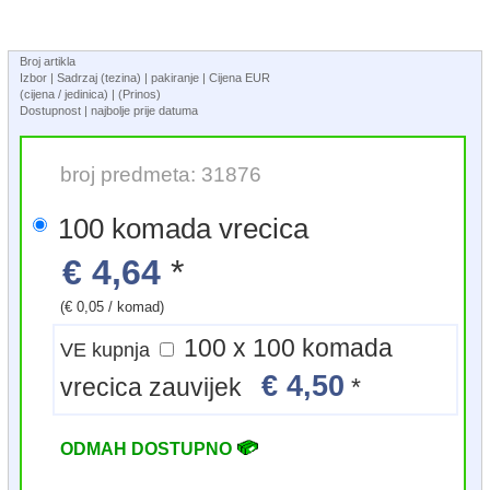
Broj artikla
Izbor | Sadrzaj (tezina) | pakiranje | Cijena EUR
(cijena / jedinica) | (Prinos)
Dostupnost | najbolje prije datuma
broj predmeta: 31876
100 komada vrecica
€ 4,64
*
(€ 0,05 / komad)
100 x 100 komada
VE kupnja
€ 4,50
vrecica zauvijek
*
ODMAH DOSTUPNO