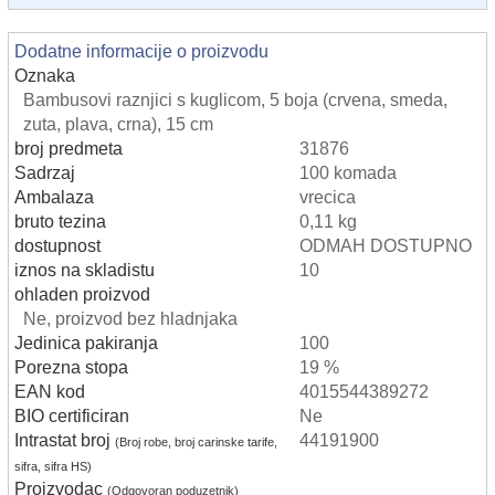
Dodatne informacije o proizvodu
Oznaka
Bambusovi raznjici s kuglicom, 5 boja (crvena, smeda,
zuta, plava, crna), 15 cm
broj predmeta
31876
Sadrzaj
100 komada
Ambalaza
vrecica
bruto tezina
0,11 kg
dostupnost
ODMAH DOSTUPNO
iznos na skladistu
10
ohladen proizvod
Ne, proizvod bez hladnjaka
Jedinica pakiranja
100
Porezna stopa
19 %
EAN kod
4015544389272
BIO certificiran
Ne
Intrastat broj
44191900
(Broj robe, broj carinske tarife,
sifra, sifra HS)
Proizvodac
(Odgovoran poduzetnik)