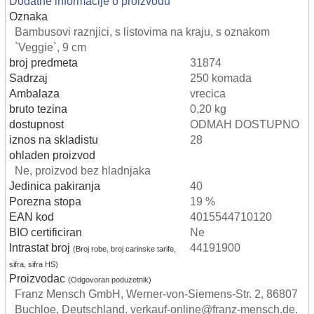
Dodatne informacije o proizvodu
Oznaka
Bambusovi raznjici, s listovima na kraju, s oznakom
`Veggie`, 9 cm
broj predmeta
31874
Sadrzaj
250 komada
Ambalaza
vrecica
bruto tezina
0,20 kg
dostupnost
ODMAH DOSTUPNO
iznos na skladistu
28
ohladen proizvod
Ne, proizvod bez hladnjaka
Jedinica pakiranja
40
Porezna stopa
19 %
EAN kod
4015544710120
BIO certificiran
Ne
Intrastat broj
44191900
(Broj robe, broj carinske tarife,
sifra, sifra HS)
Proizvodac
(Odgovoran poduzetnik)
Franz Mensch GmbH, Werner-von-Siemens-Str. 2, 86807
Buchloe, Deutschland. verkauf-online@franz-mensch.de.