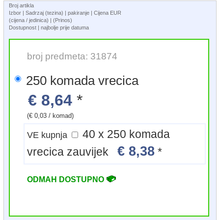
Broj artikla
Izbor | Sadrzaj (tezina) | pakiranje | Cijena EUR
(cijena / jedinica) | (Prinos)
Dostupnost | najbolje prije datuma
broj predmeta: 31874
250 komada vrecica
€ 8,64
*
(€ 0,03 / komad)
40 x 250 komada
VE kupnja
€ 8,38
vrecica zauvijek
*
ODMAH DOSTUPNO