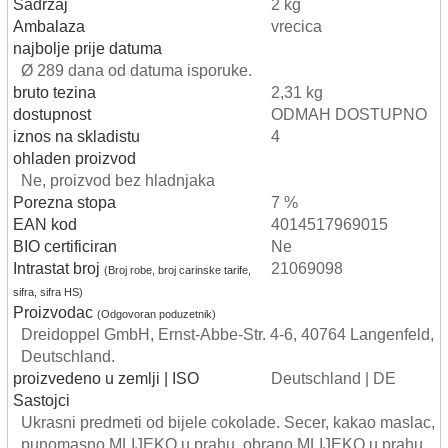
Sadrzaj
2 kg
Ambalaza
vrecica
najbolje prije datuma
Ø 289 dana od datuma isporuke.
bruto tezina
2,31 kg
dostupnost
ODMAH DOSTUPNO
iznos na skladistu
4
ohladen proizvod
Ne, proizvod bez hladnjaka
Porezna stopa
7 %
EAN kod
4014517969015
BIO certificiran
Ne
Intrastat broj
21069098
(Broj robe, broj carinske tarife,
sifra, sifra HS)
Proizvodac
(Odgovoran poduzetnik)
Dreidoppel GmbH, Ernst-Abbe-Str. 4-6, 40764 Langenfeld,
Deutschland.
proizvedeno u zemlji | ISO
Deutschland | DE
Sastojci
Ukrasni predmeti od bijele cokolade. Secer, kakao maslac,
punomasno MLIJEKO u prahu, obrano MLIJEKO u prahu,