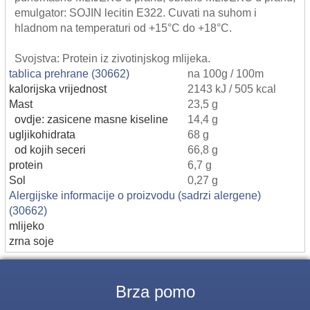
emulgator: SOJIN lecitin E322. Cuvati na suhom i
hladnom na temperaturi od +15°C do +18°C.
Svojstva: Protein iz zivotinjskog mlijeka.
tablica prehrane (30662)
na 100g / 100m
kalorijska vrijednost
2143 kJ / 505 kcal
Mast
23,5 g
ovdje: zasicene masne kiseline
14,4 g
ugljikohidrata
68 g
od kojih seceri
66,8 g
protein
6,7 g
Sol
0,27 g
Alergijske informacije o proizvodu (sadrzi alergene)
(30662)
mlijeko
zrna soje
Brza pomo