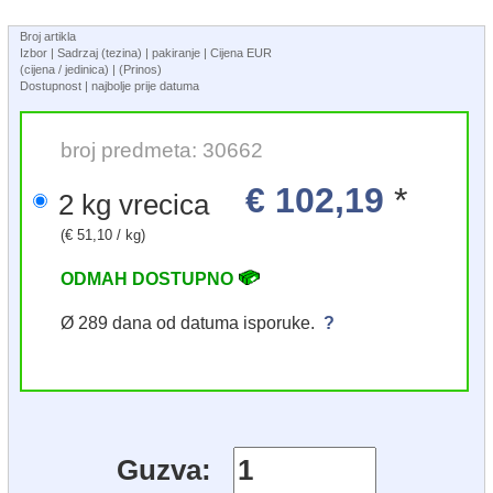
Broj artikla
Izbor | Sadrzaj (tezina) | pakiranje | Cijena EUR
(cijena / jedinica) | (Prinos)
Dostupnost | najbolje prije datuma
broj predmeta: 30662
€ 102,19
*
2 kg vrecica
(€ 51,10 / kg)
ODMAH DOSTUPNO
Ø 289 dana od datuma isporuke.
?
Guzva: