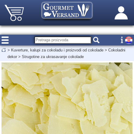
>
Kuverture, kalupi za cokoladu i proizvodi od cokolade
>
Cokoladni
dekor
>
Strugotine za ukrasavanje cokolade