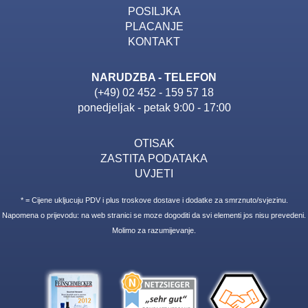
POSILJKA
PLACANJE
KONTAKT
NARUDZBA - TELEFON
(+49) 02 452 - 159 57 18
ponedjeljak - petak 9:00 - 17:00
OTISAK
ZASTITA PODATAKA
UVJETI
* = Cijene ukljucuju PDV i plus troskove dostave i dodatke za smrznuto/svjezinu.
Napomena o prijevodu: na web stranici se moze dogoditi da svi elementi jos nisu prevedeni.
Molimo za razumijevanje.