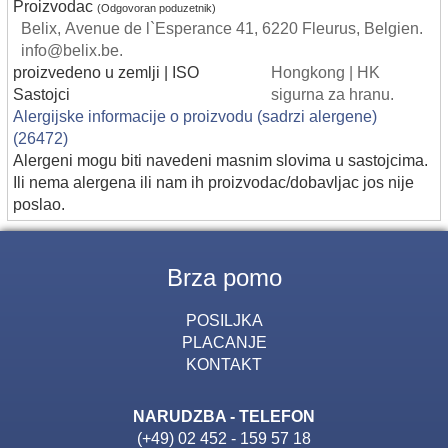
Proizvodac
(Odgovoran poduzetnik)
Belix, Avenue de l`Esperance 41, 6220 Fleurus, Belgien.
info@belix.be.
proizvedeno u zemlji | ISO
Hongkong | HK
Sastojci
sigurna za hranu.
Alergijske informacije o proizvodu (sadrzi alergene)
(26472)
Alergeni mogu biti navedeni masnim slovima u sastojcima.
Ili nema alergena ili nam ih proizvodac/dobavljac jos nije
poslao.
Brza pomo
POSILJKA
PLACANJE
KONTAKT
NARUDZBA - TELEFON
(+49) 02 452 - 159 57 18