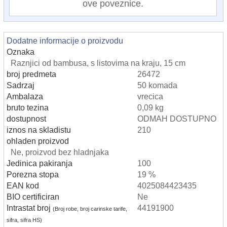
ove poveznice.
Dodatne informacije o proizvodu
Oznaka
Raznjici od bambusa, s listovima na kraju, 15 cm
broj predmeta
26472
Sadrzaj
50 komada
Ambalaza
vrecica
bruto tezina
0,09 kg
dostupnost
ODMAH DOSTUPNO
iznos na skladistu
210
ohladen proizvod
Ne, proizvod bez hladnjaka
Jedinica pakiranja
100
Porezna stopa
19 %
EAN kod
4025084423435
BIO certificiran
Ne
Intrastat broj
44191900
(Broj robe, broj carinske tarife,
sifra, sifra HS)