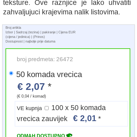
teksture. Ove raznjice je lako uhvatiti
zahvaljujuci krajevima nalik listovima.
Broj artikla
Izbor | Sadrzaj (tezina) | pakiranje | Cijena EUR
(cijena / jedinica) | (Prinos)
Dostupnost | najbolje prije datuma
broj predmeta: 26472
50 komada vrecica
€ 2,07
*
(€ 0,04 / komad)
100 x 50 komada
VE kupnja
€ 2,01
vrecica zauvijek
*
ODMAH DOSTUPNO