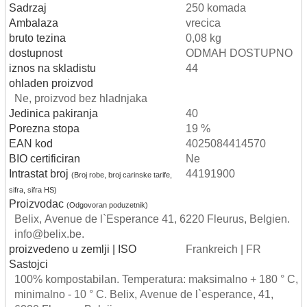
Sadrzaj
250 komada
Ambalaza
vrecica
bruto tezina
0,08 kg
dostupnost
ODMAH DOSTUPNO
iznos na skladistu
44
ohladen proizvod
Ne, proizvod bez hladnjaka
Jedinica pakiranja
40
Porezna stopa
19 %
EAN kod
4025084414570
BIO certificiran
Ne
Intrastat broj
44191900
(Broj robe, broj carinske tarife,
sifra, sifra HS)
Proizvodac
(Odgovoran poduzetnik)
Belix, Avenue de l`Esperance 41, 6220 Fleurus, Belgien.
info@belix.be.
proizvedeno u zemlji | ISO
Frankreich | FR
Sastojci
100% kompostabilan. Temperatura: maksimalno + 180 ° C,
minimalno - 10 ° C. Belix, Avenue de l`esperance, 41,