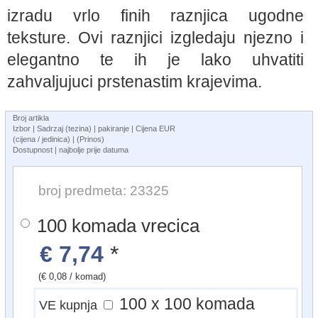
izradu vrlo finih raznjica ugodne
teksture. Ovi raznjici izgledaju njezno i
elegantno te ih je lako uhvatiti
zahvaljujuci prstenastim krajevima.
Broj artikla
Izbor | Sadrzaj (tezina) | pakiranje | Cijena EUR
(cijena / jedinica) | (Prinos)
Dostupnost | najbolje prije datuma
broj predmeta: 23325
100 komada vrecica
€ 7,74
*
(€ 0,08 / komad)
100 x 100 komada
VE kupnja