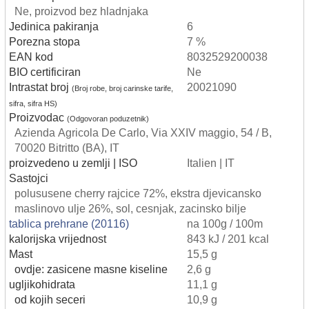
Ne, proizvod bez hladnjaka
Jedinica pakiranja
6
Porezna stopa
7 %
EAN kod
8032529200038
BIO certificiran
Ne
Intrastat broj
20021090
(Broj robe, broj carinske tarife,
sifra, sifra HS)
Proizvodac
(Odgovoran poduzetnik)
Azienda Agricola De Carlo, Via XXIV maggio, 54 / B,
70020 Bitritto (BA), IT
proizvedeno u zemlji | ISO
Italien | IT
Sastojci
polususene cherry rajcice 72%, ekstra djevicansko
maslinovo ulje 26%, sol, cesnjak, zacinsko bilje
tablica prehrane (20116)
na 100g / 100m
kalorijska vrijednost
843 kJ / 201 kcal
Mast
15,5 g
ovdje: zasicene masne kiseline
2,6 g
ugljikohidrata
11,1 g
od kojih seceri
10,9 g