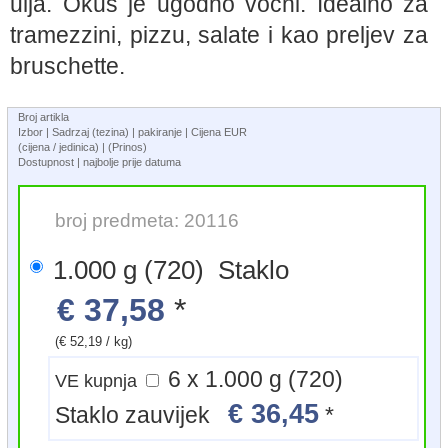
ulja. Okus je ugodno vocni. Idealno za
tramezzini, pizzu, salate i kao preljev za
bruschette.
Broj artikla
Izbor | Sadrzaj (tezina) | pakiranje | Cijena EUR
(cijena / jedinica) | (Prinos)
Dostupnost | najbolje prije datuma
broj predmeta: 20116
1.000 g (720) Staklo
€ 37,58
*
(€ 52,19 / kg)
6 x 1.000 g (720)
VE kupnja
€ 36,45
Staklo zauvijek
*