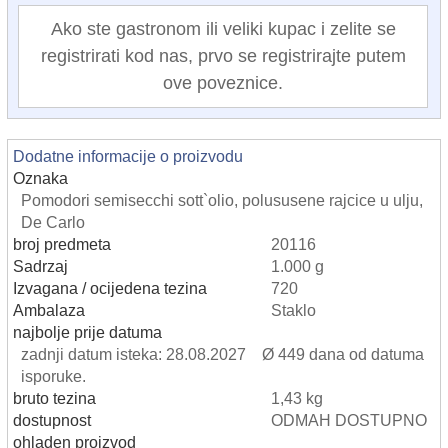
Ako ste gastronom ili veliki kupac i zelite se
registrirati kod nas, prvo se registrirajte putem
ove poveznice.
Dodatne informacije o proizvodu
Oznaka
Pomodori semisecchi sott`olio, polususene rajcice u ulju,
De Carlo
broj predmeta
20116
Sadrzaj
1.000 g
Izvagana / ocijedena tezina
720
Ambalaza
Staklo
najbolje prije datuma
zadnji datum isteka: 28.08.2027 Ø 449 dana od datuma
isporuke.
bruto tezina
1,43 kg
dostupnost
ODMAH DOSTUPNO
ohladen proizvod