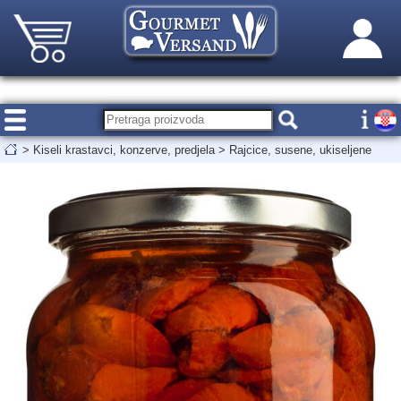
>
Kiseli krastavci, konzerve, predjela
>
Rajcice, susene, ukiseljene