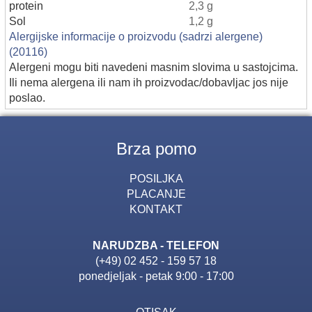
protein
2,3 g
Sol
1,2 g
Alergijske informacije o proizvodu (sadrzi alergene)
(20116)
Alergeni mogu biti navedeni masnim slovima u sastojcima.
Ili nema alergena ili nam ih proizvodac/dobavljac jos nije
poslao.
Brza pomo
POSILJKA
PLACANJE
KONTAKT
NARUDZBA - TELEFON
(+49) 02 452 - 159 57 18
ponedjeljak - petak 9:00 - 17:00
OTISAK