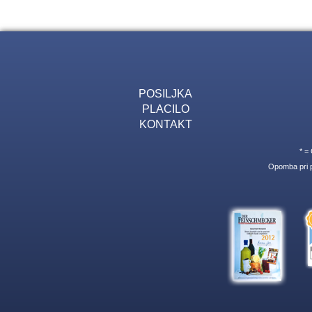
POSILJKA
PLACILO
KONTAKT
* =
Opomba pri p