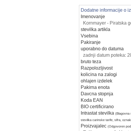
Dodatne informacije o i
Imenovanje
Kornmayer - Piratska 
stevilka artikla
Vsebina
Pakiranje
uporabno do datuma
zadnji datum poteka: 
bruto teza
Razpolozljivost
kolicina na zalogi
ohlajen izdelek
Pakirna enota
Davcna stopnja
Koda EAN
BIO certificirano
Intrastat stevilka
(Blagovna s
stevilka carinske tarife, sifra, ozn
Proizvajalec
(Odgovoren podj