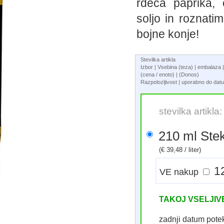
rdeca paprika,
soljo in roznat
bojne konje!
Stevilka artikla
Izbor | Vsebina (teza) | embalaz
(cena / enoto) | (Donos)
Razpolozljivost | uporabno do da
stevilka artikla
210 ml S
(€ 39,48 / liter)
VE nakup
TAKOJ VSELJI
zadnji datum pot