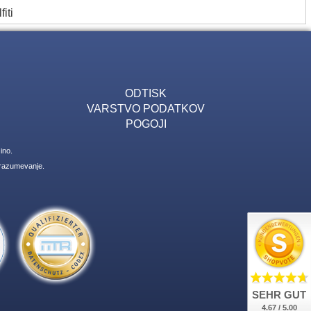
fiti
ODTISK
VARSTVO PODATKOV
POGOJI
ino.
 razumevanje.
SEHR GUT
4.67 / 5.00