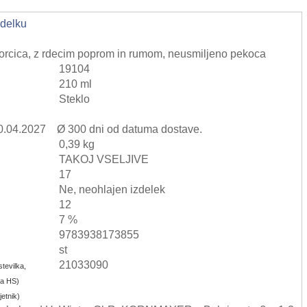
zdelku
gorcica, z rdecim poprom in rumom, neusmiljeno pekoca
19104
210 ml
Steklo
20.04.2027 Ø 300 dni od datuma dostave.
0,39 kg
TAKOJ VSELJIVE
17
Ne, neohlajen izdelek
12
7 %
9783938173855
st
21033090
tevilka,
aka HS)
etnik)