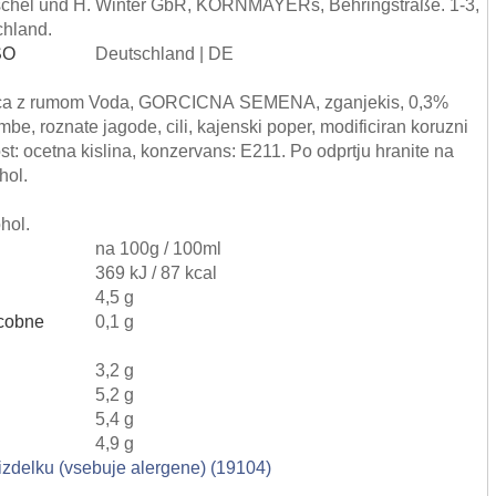
schel und H. Winter GbR, KORNMAYERs, Behringstraße. 1-3,
chland.
ISO
Deutschland | DE
ica z rumom Voda, GORCICNA SEMENA, zganjekis, 0,3%
imbe, roznate jagode, cili, kajenski poper, modificiran koruzni
ost: ocetna kislina, konzervans: E211. Po odprtju hranite na
hol.
hol.
na 100g / 100ml
369 kJ / 87 kcal
4,5 g
cobne
0,1 g
3,2 g
5,2 g
5,4 g
4,9 g
 izdelku (vsebuje alergene) (19104)