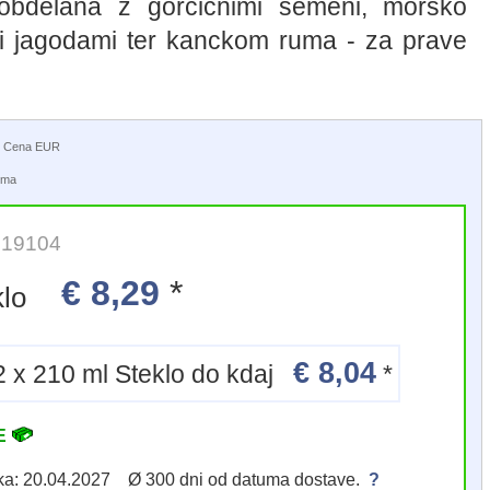
 obdelana z gorcicnimi semeni, morsko
imi jagodami ter kanckom ruma - za prave
a | Cena EUR
tuma
: 19104
€ 8,29
*
teklo
€ 8,04
12 x 210 ml Steklo do kdaj
*
VE
eka: 20.04.2027 Ø 300 dni od datuma dostave.
?