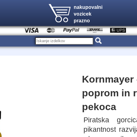
nakupovalni
vozicek
prazno
Kornmayer -
poprom in 
pekoca
Piratska gorc
pikantnost razvi