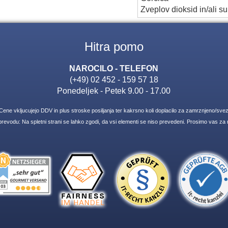
Zveplov dioksid in/ali sul
Hitra pomo
NAROCILO - TELEFON
(+49) 02 452 - 159 57 18
Ponedeljek - Petek 9.00 - 17.00
 Cene vkljucujejo DDV in plus stroske posiljanja ter kakrsno koli doplacilo za zamrznjeno/svez
revodu: Na spletni strani se lahko zgodi, da vsi elementi se niso prevedeni. Prosimo vas za