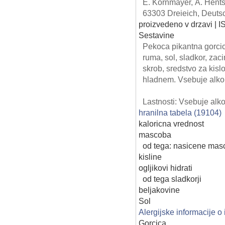
E. Kornmayer, A. Hent
63303 Dreieich, Deuts
proizvedeno v drzavi | 
Sestavine
Pekoca pikantna gorc
ruma, sol, sladkor, zac
skrob, sredstvo za kisl
hladnem. Vsebuje alko
Lastnosti: Vsebuje alko
hranilna tabela (19104)
kaloricna vrednost
mascoba
od tega: nasicene mas
kisline
ogljikovi hidrati
od tega sladkorji
beljakovine
Sol
Alergijske informacije o
Gorcica