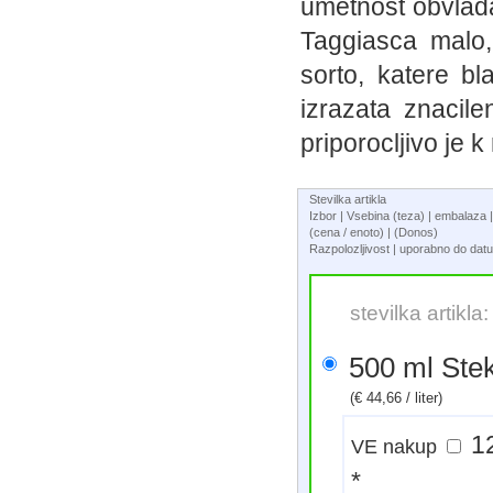
umetnost obvlada 
Taggiasca malo,
sorto, katere bl
izrazata znacile
priporocljivo je k
Stevilka artikla
Izbor | Vsebina (teza) | embalaz
(cena / enoto) | (Donos)
Razpolozljivost | uporabno do da
stevilka artikla
500 ml
(€ 44,66 / liter)
VE nakup
*