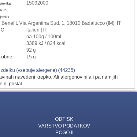
15092000
tevilka,
aka HS)
etnik)
ta` Benefit, Via Argentina Sud, 1, 18010 Badalucco (IM), IT
ISO
Italien | IT
na 100g / 100ml
3389 kJ / 824 kcal
92 g
cobne
15 g
 izdelku (vsebuje alergene) (44235)
avinah navedeni krepko. Ali alergenov ni ali pa nam jih
e ni poslal.
ODTISK
VARSTVO PODATKOV
POGOJI