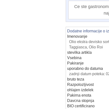
Ce ste gastronom al
na
Dodatne informacije o i
Imenovanje
Olio ekstra devisko sor
Taggiasca, Olio Roi
stevilka artikla
Vsebina
Pakiranje
uporabno do datuma
zadnji datum poteka: 
bruto teza
Razpolozljivost
ohlajen izdelek
Pakirna enota
Davcna stopnja
BIO certificirano