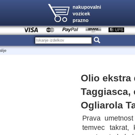
nakupovalni
vozicek
prazno
lije
Olio ekstra
Taggiasca, 
Ogliarola T
Prava umetnost o
temvec takrat, 