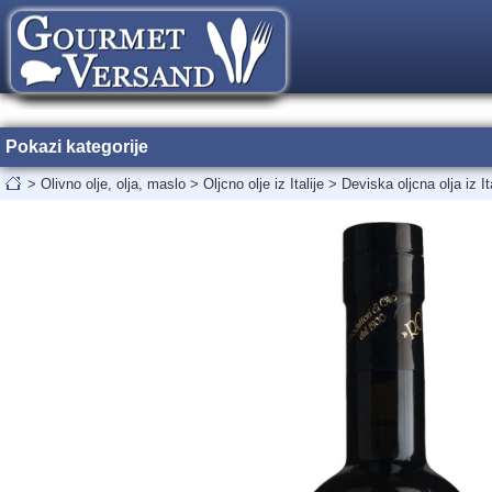
Pokazi kategorije
>
Olivno olje, olja, maslo
>
Oljcno olje iz Italije
>
Deviska oljcna olja iz Ita