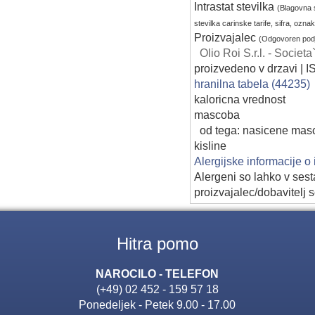
Intrastat stevilka
(Blagovna s
stevilka carinske tarife, sifra, ozn
Proizvajalec
(Odgovoren podj
Olio Roi S.r.l. - Socie
proizvedeno v drzavi | 
hranilna tabela (44235)
kaloricna vrednost
mascoba
od tega: nasicene mas
kisline
Alergijske informacije o
Alergeni so lahko v sest
proizvajalec/dobavitelj s
Hitra pomo
NAROCILO - TELEFON
(+49) 02 452 - 159 57 18
Ponedeljek - Petek 9.00 - 17.00