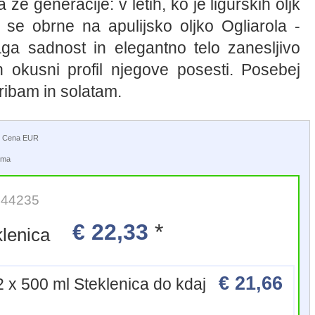
ze generacije: v letih, ko je ligurskih oljk
 se obrne na apulijsko oljko Ogliarola -
aga sadnost in elegantno telo zanesljivo
n okusni profil njegove posesti. Posebej
 ribam in solatam.
a | Cena EUR
tuma
: 44235
€ 22,33
*
 Steklenica
€ 21,66
12 x 500 ml Steklenica do kdaj