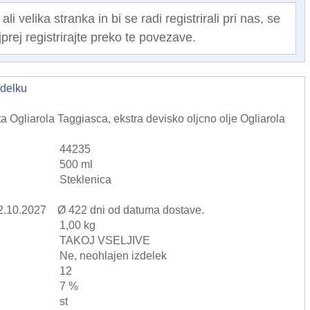
i velika stranka in bi se radi registrirali pri nas, se
jprej registrirajte preko te povezave.
zdelku
ta Ogliarola Taggiasca, ekstra devisko oljcno olje Ogliarola
44235
500 ml
Steklenica
02.10.2027 Ø 422 dni od datuma dostave.
1,00 kg
TAKOJ VSELJIVE
Ne, neohlajen izdelek
12
7 %
st