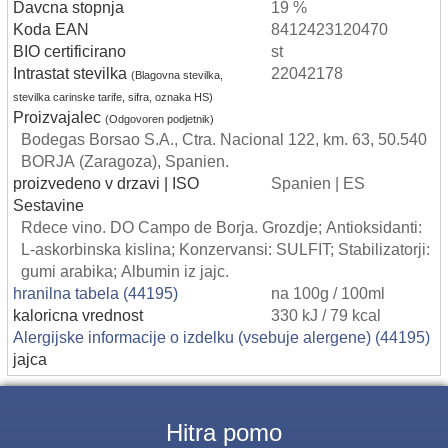
Davcna stopnja
19 %
Koda EAN
8412423120470
BIO certificirano
st
Intrastat stevilka
22042178
(Blagovna stevilka,
stevilka carinske tarife, sifra, oznaka HS)
Proizvajalec
(Odgovoren podjetnik)
Bodegas Borsao S.A., Ctra. Nacional 122, km. 63, 50.540
BORJA (Zaragoza), Spanien.
proizvedeno v drzavi | ISO
Spanien | ES
Sestavine
Rdece vino. DO Campo de Borja. Grozdje; Antioksidanti:
L-askorbinska kislina; Konzervansi: SULFIT; Stabilizatorji:
gumi arabika; Albumin iz jajc.
hranilna tabela (44195)
na 100g / 100ml
kaloricna vrednost
330 kJ / 79 kcal
Alergijske informacije o izdelku (vsebuje alergene) (44195)
jajca
Hitra pomo