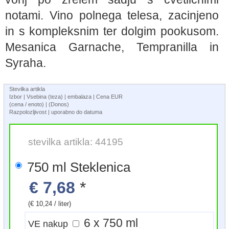
notami. Vino polnega telesa, zacinjeno
in s kompleksnim ter dolgim pookusom.
Mesanica Garnache, Tempranilla in
Syraha.
Stevilka artikla
Izbor | Vsebina (teza) | embalaza | Cena EUR
(cena / enoto) | (Donos)
Razpolozljivost | uporabno do datuma
stevilka artikla: 44195
750 ml Steklenica
€ 7,68
*
(€ 10,24 / liter)
6 x 750 ml
VE nakup