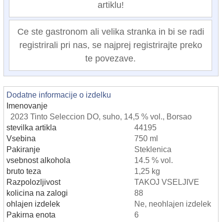
artiklu!
Ce ste gastronom ali velika stranka in bi se radi
registrirali pri nas, se najprej registrirajte preko
te povezave.
Dodatne informacije o izdelku
Imenovanje
2023 Tinto Seleccion DO, suho, 14,5 % vol., Borsao
stevilka artikla
44195
Vsebina
750 ml
Pakiranje
Steklenica
vsebnost alkohola
14.5 % vol.
bruto teza
1,25 kg
Razpolozljivost
TAKOJ VSELJIVE
kolicina na zalogi
88
ohlajen izdelek
Ne, neohlajen izdelek
Pakirna enota
6