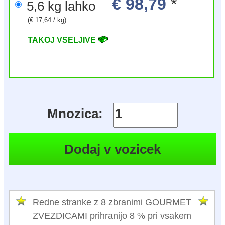
€ 98,79
*
5,6 kg lahko
(€ 17,64 / kg)
TAKOJ VSELJIVE
Mnozica:
Redne stranke z 8 zbranimi GOURMET
ZVEZDICAMI prihranijo 8 % pri vsakem