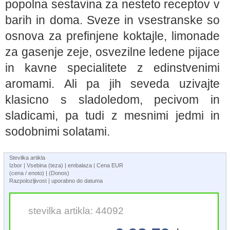
popolna sestavina za nesteto receptov v
barih in doma. Sveze in vsestranske so
osnova za prefinjene koktajle, limonade
za gasenje zeje, osvezilne ledene pijace
in kavne specialitete z edinstvenimi
aromami. Ali pa jih seveda uzivajte
klasicno s sladoledom, pecivom in
sladicami, pa tudi z mesnimi jedmi in
sodobnimi solatami.
Stevilka artikla
Izbor | Vsebina (teza) | embalaza | Cena EUR
(cena / enoto) | (Donos)
Razpolozljivost | uporabno do datuma
stevilka artikla: 44092