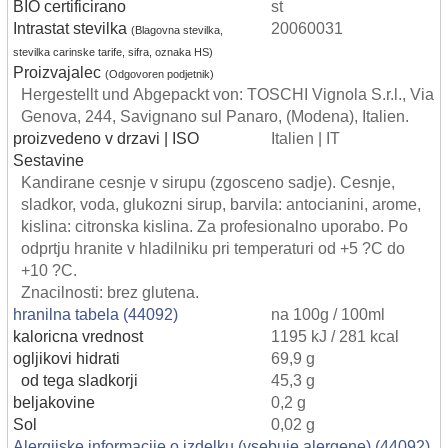
BIO certificirano
st
Intrastat stevilka
20060031
(Blagovna stevilka,
stevilka carinske tarife, sifra, oznaka HS)
Proizvajalec
(Odgovoren podjetnik)
Hergestellt und Abgepackt von: TOSCHI Vignola S.r.l., Via
Genova, 244, Savignano sul Panaro, (Modena), Italien.
proizvedeno v drzavi | ISO
Italien | IT
Sestavine
Kandirane cesnje v sirupu (zgosceno sadje). Cesnje,
sladkor, voda, glukozni sirup, barvila: antocianini, arome,
kislina: citronska kislina. Za profesionalno uporabo. Po
odprtju hranite v hladilniku pri temperaturi od +5 ?C do
+10 ?C.
Znacilnosti: brez glutena.
hranilna tabela (44092)
na 100g / 100ml
kaloricna vrednost
1195 kJ / 281 kcal
ogljikovi hidrati
69,9 g
od tega sladkorji
45,3 g
beljakovine
0,2 g
Sol
0,02 g
Alergijske informacije o izdelku (vsebuje alergene) (44092)