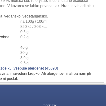
89 %, morska sol, A. oryzae; iz certificirane ekoloske
ano. V kozarcu se lahko poveca tlak. Hranite v hladilniku.
na, vegansko, vegetarijansko.
na 100g / 100ml
850 kJ / 203 kcal
0,5 g
cobne
0,2 g
46 g
30 g
3,9 g
9,5 g
 izdelku (vsebuje alergene) (43698)
avinah navedeni krepko. Ali alergenov ni ali pa nam jih
e ni poslal.
ODTISK