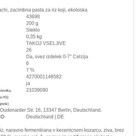
chi, zacimbna pasta za riz koji, ekoloska
43698
200 g
Steklo
0,35 kg
TAKOJ VSELJIVE
26
Da, svez izdelek 0-7° Celzija
6
7 %
4270001148582
ja
21039090
tevilka,
aka HS)
etnik)
Oudenarder Str. 16, 13347 Berlin, Deutschland.
ISO
Deutschland | DE
z, naravno fermentirana v keramicnem kozarcu, ziva, brez