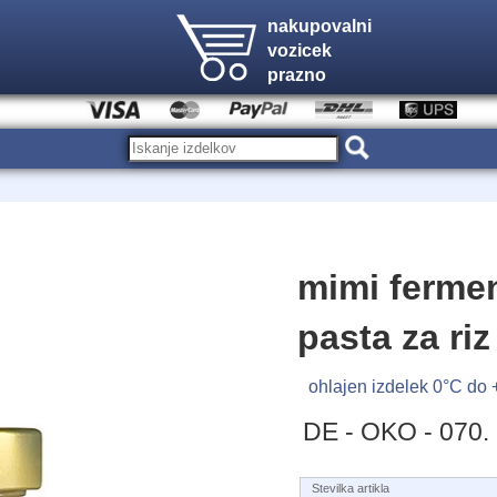
nakupovalni
vozicek
prazno
mimi ferme
pasta za riz
ohlajen izdelek 0°C do
DE - OKO - 070.
Stevilka artikla