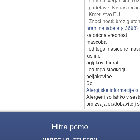
glutena, veganska. Riz 
pridelave. Nepasterizir
Kmetijstvo EU.
Znacilnosti: brez glute
hranilna tabela (43698)
kaloricna vrednost
mascoba
od tega: nasicene mas
kisline
ogljikovi hidrati
od tega sladkorji
beljakovine
Sol
Alergijske informacije o
Alergeni so lahko v sest
proizvajalec/dobavitelj s
Hitra pomo
NAROCILO - TELEFON