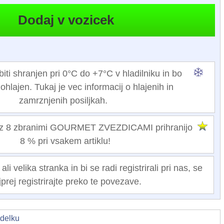
iti shranjen pri 0°C do +7°C v hladilniku in bo
hlajen. Tukaj je vec informacij o hlajenih in
zamrznjenih posiljkah.
 z 8 zbranimi GOURMET ZVEZDICAMI prihranijo
8 % pri vsakem artiklu!
i velika stranka in bi se radi registrirali pri nas, se
jprej registrirajte preko te povezave.
zdelku