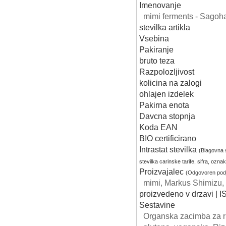
Imenovanje
mimi ferments - Sagoha
stevilka artikla
Vsebina
Pakiranje
bruto teza
Razpolozljivost
kolicina na zalogi
ohlajen izdelek
Pakirna enota
Davcna stopnja
Koda EAN
BIO certificirano
Intrastat stevilka
(Blagovna s
stevilka carinske tarife, sifra, ozn
Proizvajalec
(Odgovoren podj
mimi, Markus Shimizu, 
proizvedeno v drzavi | 
Sestavine
Organska zacimba za ri