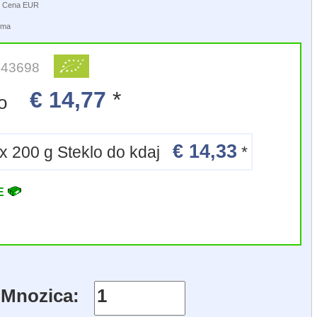
a | Cena EUR
tuma
: 43698
€ 14,77
*
lo
€ 14,33
6 x 200 g Steklo do kdaj
*
VE
Mnozica: