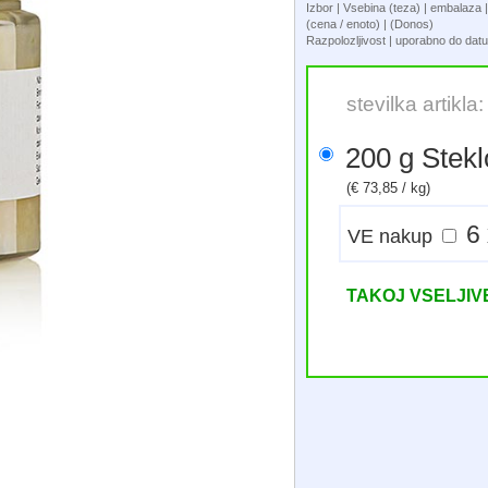
Izbor | Vsebina (teza) | embalaz
(cena / enoto) | (Donos)
Razpolozljivost | uporabno do da
stevilka artikla
200 g Stek
(€ 73,85 / kg)
VE nakup
TAKOJ VSELJI