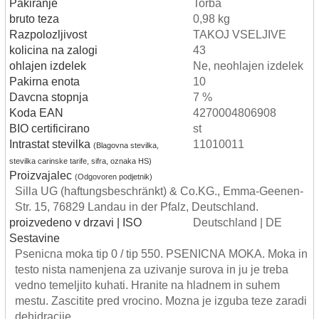
Pakiranje
Torba
bruto teza
0,98 kg
Razpolozljivost
TAKOJ VSELJIVE
kolicina na zalogi
43
ohlajen izdelek
Ne, neohlajen izdelek
Pakirna enota
10
Davcna stopnja
7 %
Koda EAN
4270004806908
BIO certificirano
st
Intrastat stevilka
11010011
(Blagovna stevilka,
stevilka carinske tarife, sifra, oznaka HS)
Proizvajalec
(Odgovoren podjetnik)
Silla UG (haftungsbeschränkt) & Co.KG., Emma-Geenen-
Str. 15, 76829 Landau in der Pfalz, Deutschland.
proizvedeno v drzavi | ISO
Deutschland | DE
Sestavine
Psenicna moka tip 0 / tip 550. PSENICNA MOKA. Moka in
testo nista namenjena za uzivanje surova in ju je treba
vedno temeljito kuhati. Hranite na hladnem in suhem
mestu. Zascitite pred vrocino. Mozna je izguba teze zaradi
dehidracije.