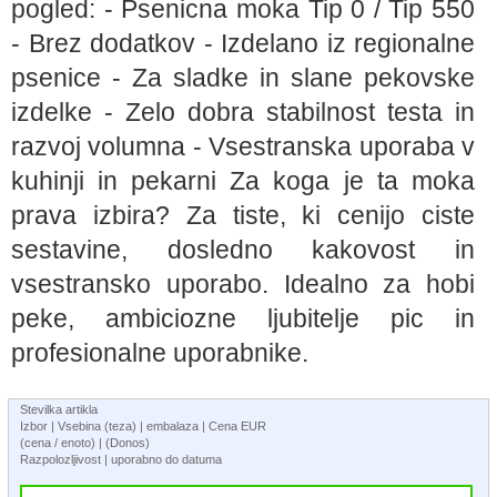
pogled: - Psenicna moka Tip 0 / Tip 550
- Brez dodatkov - Izdelano iz regionalne
psenice - Za sladke in slane pekovske
izdelke - Zelo dobra stabilnost testa in
razvoj volumna - Vsestranska uporaba v
kuhinji in pekarni Za koga je ta moka
prava izbira? Za tiste, ki cenijo ciste
sestavine, dosledno kakovost in
vsestransko uporabo. Idealno za hobi
peke, ambiciozne ljubitelje pic in
profesionalne uporabnike.
Stevilka artikla
Izbor | Vsebina (teza) | embalaza | Cena EUR
(cena / enoto) | (Donos)
Razpolozljivost | uporabno do datuma