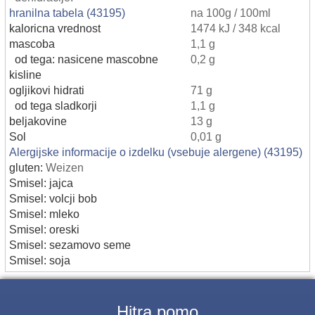
hranilna tabela (43195)
na 100g / 100ml
kaloricna vrednost
1474 kJ / 348 kcal
mascoba
1,1 g
od tega: nasicene mascobne
0,2 g
kisline
ogljikovi hidrati
71 g
od tega sladkorji
1,1 g
beljakovine
13 g
Sol
0,01 g
Alergijske informacije o izdelku (vsebuje alergene) (43195)
gluten:
Weizen
Smisel: jajca
Smisel: volcji bob
Smisel: mleko
Smisel: oreski
Smisel: sezamovo seme
Smisel: soja
Hitra pomo