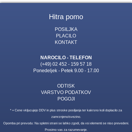
Hitra pomo
POSILJKA
PLACILO
KONTAKT
NAROCILO - TELEFON
(+49) 02 452 - 159 57 18
Ponedeljek - Petek 9.00 - 17.00
ODTISK
VARSTVO PODATKOV
POGOJI
* = Cene vkljucujejo DDV in plus stroske posiljanja ter kakrsno koli doplacilo za
zamrznjeno/svezino.
Opomba pri prevodu: Na spletni strani se lahko zgodi, da vsi elementi se niso prevedeni.
Prosimo vas za razumevanje.