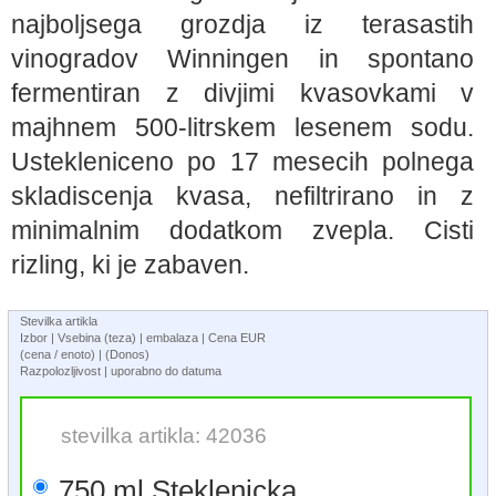
najboljsega grozdja iz terasastih
vinogradov Winningen in spontano
fermentiran z divjimi kvasovkami v
majhnem 500-litrskem lesenem sodu.
Ustekleniceno po 17 mesecih polnega
skladiscenja kvasa, nefiltrirano in z
minimalnim dodatkom zvepla. Cisti
rizling, ki je zabaven.
Stevilka artikla
Izbor | Vsebina (teza) | embalaza | Cena EUR
(cena / enoto) | (Donos)
Razpolozljivost | uporabno do datuma
stevilka artikla: 42036
750 ml Steklenicka