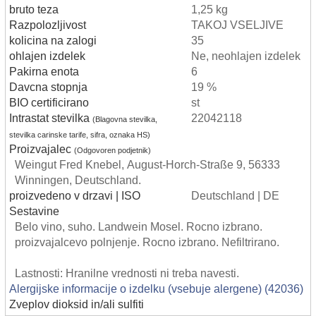
bruto teza
1,25 kg
Razpolozljivost
TAKOJ VSELJIVE
kolicina na zalogi
35
ohlajen izdelek
Ne, neohlajen izdelek
Pakirna enota
6
Davcna stopnja
19 %
BIO certificirano
st
Intrastat stevilka
22042118
(Blagovna stevilka,
stevilka carinske tarife, sifra, oznaka HS)
Proizvajalec
(Odgovoren podjetnik)
Weingut Fred Knebel, August-Horch-Straße 9, 56333
Winningen, Deutschland.
proizvedeno v drzavi | ISO
Deutschland | DE
Sestavine
Belo vino, suho. Landwein Mosel. Rocno izbrano.
proizvajalcevo polnjenje. Rocno izbrano. Nefiltrirano.
Lastnosti: Hranilne vrednosti ni treba navesti.
Alergijske informacije o izdelku (vsebuje alergene) (42036)
Zveplov dioksid in/ali sulfiti