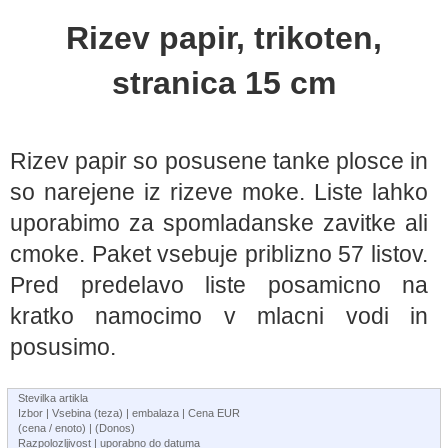
Rizev papir, trikoten,
stranica 15 cm
Rizev papir so posusene tanke plosce in
so narejene iz rizeve moke. Liste lahko
uporabimo za spomladanske zavitke ali
cmoke. Paket vsebuje priblizno 57 listov.
Pred predelavo liste posamicno na
kratko namocimo v mlacni vodi in
posusimo.
Stevilka artikla
Izbor | Vsebina (teza) | embalaza | Cena EUR
(cena / enoto) | (Donos)
Razpolozljivost | uporabno do datuma