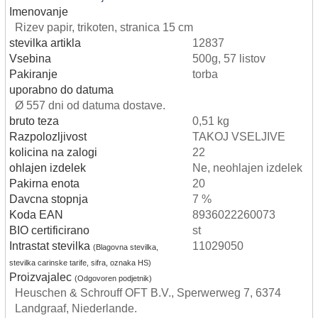
Imenovanje
Rizev papir, trikoten, stranica 15 cm
stevilka artikla
12837
Vsebina
500g, 57 listov
Pakiranje
torba
uporabno do datuma
Ø 557 dni od datuma dostave.
bruto teza
0,51 kg
Razpolozljivost
TAKOJ VSELJIVE
kolicina na zalogi
22
ohlajen izdelek
Ne, neohlajen izdelek
Pakirna enota
20
Davcna stopnja
7 %
Koda EAN
8936022260073
BIO certificirano
st
Intrastat stevilka
11029050
(Blagovna stevilka,
stevilka carinske tarife, sifra, oznaka HS)
Proizvajalec
(Odgovoren podjetnik)
Heuschen & Schrouff OFT B.V., Sperwerweg 7, 6374
Landgraaf, Niederlande.