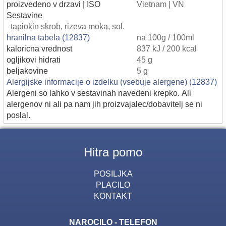
proizvedeno v drzavi | ISO
Vietnam | VN
Sestavine
tapiokin skrob, rizeva moka, sol.
hranilna tabela (12837)
na 100g / 100ml
kaloricna vrednost
837 kJ / 200 kcal
ogljikovi hidrati
45 g
beljakovine
5 g
Alergijske informacije o izdelku (vsebuje alergene) (12837)
Alergeni so lahko v sestavinah navedeni krepko. Ali
alergenov ni ali pa nam jih proizvajalec/dobavitelj se ni
poslal.
Hitra pomo
POSILJKA
PLACILO
KONTAKT
NAROCILO - TELEFON