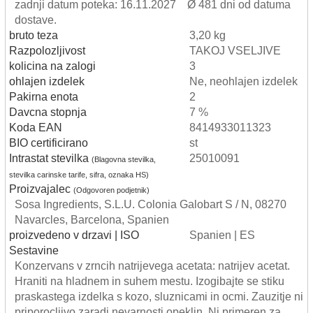
zadnji datum poteka: 16.11.2027 Ø 481 dni od datuma
dostave.
bruto teza
3,20 kg
Razpolozljivost
TAKOJ VSELJIVE
kolicina na zalogi
3
ohlajen izdelek
Ne, neohlajen izdelek
Pakirna enota
2
Davcna stopnja
7 %
Koda EAN
8414933011323
BIO certificirano
st
Intrastat stevilka
25010091
(Blagovna stevilka,
stevilka carinske tarife, sifra, oznaka HS)
Proizvajalec
(Odgovoren podjetnik)
Sosa Ingredients, S.L.U. Colonia Galobart S / N, 08270
Navarcles, Barcelona, Spanien
proizvedeno v drzavi | ISO
Spanien | ES
Sestavine
Konzervans v zrncih natrijevega acetata: natrijev acetat.
Hraniti na hladnem in suhem mestu. Izogibajte se stiku
praskastega izdelka s kozo, sluznicami in ocmi. Zauzitje ni
priporocljivo zaradi nevarnosti opeklin. Ni primeren za