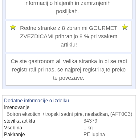
informacij o hlajenih in zamrznjenih
posiljkah.
Redne stranke z 8 zbranimi GOURMET
ZVEZDICAMI prihranijo 8 % pri vsakem
artiklu!
Ce ste gastronom ali velika stranka in bi se radi
registrirali pri nas, se najprej registrirajte preko
te povezave.
Dodatne informacije o izdelku
Imenovanje
Boiron eksoticni / tropski sadni pire, nesladkan, (AFT0C3)
stevilka artikla
34379
Vsebina
1 kg
Pakiranje
PE lupina