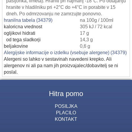
pasijonka, limeta). Hraniti pri najmanj -18°C. Po odtajanju
hranite v hladilniku pri +2°C do +4°C in porabite v 15
dneh. Po odmrzovanju ne zamrzujte ponovno.
hranilna tabela (34379)
na 100g / 100ml
kaloricna vrednost
305 kJ / 72 kcal
ogljikovi hidrati
17 g
od tega sladkorji
14,3 g
beljakovine
0,6 g
Alergijske informacije o izdelku (vsebuje alergene) (34379)
Alergeni so lahko v sestavinah navedeni krepko. Ali
alergenov ni ali pa nam jih proizvajalec/dobavitelj se ni
poslal.
Hitra pomo
POSILJKA
PLACILO
KONTAKT