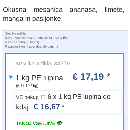
Okusna mesanica ananasa, limete,
manga in pasijonke.
Stevilka artikla
Izbor | Vsebina (teza) | embalaza | Cena EUR
(cena / enoto) | (Donos)
Razpolozljivost | uporabno do datuma
stevilka artikla: 34379
€ 17,19
*
1 kg PE lupina
(€ 17,19 / kg)
6 x 1 kg PE lupina do
VE nakup
€ 16,67
kdaj
*
TAKOJ VSELJIVE