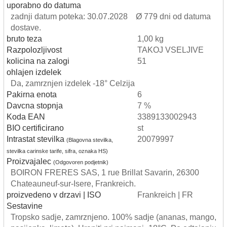
uporabno do datuma
zadnji datum poteka: 30.07.2028 Ø 779 dni od datuma
dostave.
bruto teza
1,00 kg
Razpolozljivost
TAKOJ VSELJIVE
kolicina na zalogi
51
ohlajen izdelek
Da, zamrznjen izdelek -18° Celzija
Pakirna enota
6
Davcna stopnja
7 %
Koda EAN
3389133002943
BIO certificirano
st
Intrastat stevilka
20079997
(Blagovna stevilka,
stevilka carinske tarife, sifra, oznaka HS)
Proizvajalec
(Odgovoren podjetnik)
BOIRON FRERES SAS, 1 rue Brillat Savarin, 26300
Chateauneuf-sur-Isere, Frankreich.
proizvedeno v drzavi | ISO
Frankreich | FR
Sestavine
Tropsko sadje, zamrznjeno. 100% sadje (ananas, mango,