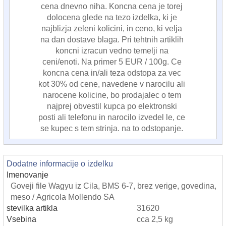
cena dnevno niha. Koncna cena je torej
dolocena glede na tezo izdelka, ki je
najblizja zeleni kolicini, in ceno, ki velja
na dan dostave blaga. Pri tehtnih artiklih
koncni izracun vedno temelji na
ceni/enoti. Na primer 5 EUR / 100g. Ce
koncna cena in/ali teza odstopa za vec
kot 30% od cene, navedene v narocilu ali
narocene kolicine, bo prodajalec o tem
najprej obvestil kupca po elektronski
posti ali telefonu in narocilo izvedel le, ce
se kupec s tem strinja. na to odstopanje.
Dodatne informacije o izdelku
Imenovanje
Goveji file Wagyu iz Cila, BMS 6-7, brez verige, govedina,
meso / Agricola Mollendo SA
stevilka artikla
31620
Vsebina
cca 2,5 kg