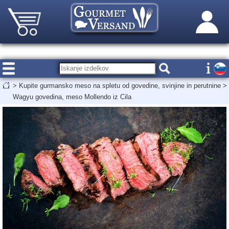
>
Kupite gurmansko meso na spletu od govedine, svinjine in perutnine
>
Wagyu govedina, meso Mollendo iz Cila