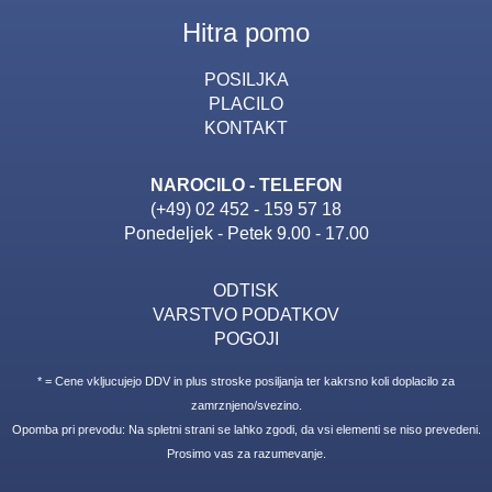
Hitra pomo
POSILJKA
PLACILO
KONTAKT
NAROCILO - TELEFON
(+49) 02 452 - 159 57 18
Ponedeljek - Petek 9.00 - 17.00
ODTISK
VARSTVO PODATKOV
POGOJI
* = Cene vkljucujejo DDV in plus stroske posiljanja ter kakrsno koli doplacilo za
zamrznjeno/svezino.
Opomba pri prevodu: Na spletni strani se lahko zgodi, da vsi elementi se niso prevedeni.
Prosimo vas za razumevanje.