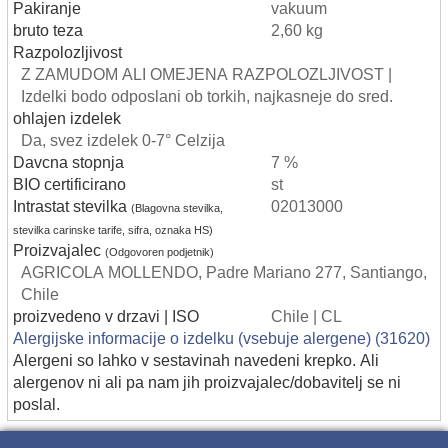
Pakiranje
vakuum
bruto teza
2,60 kg
Razpolozljivost
Z ZAMUDOM ALI OMEJENA RAZPOLOZLJIVOST |
Izdelki bodo odposlani ob torkih, najkasneje do sred.
ohlajen izdelek
Da, svez izdelek 0-7° Celzija
Davcna stopnja
7 %
BIO certificirano
st
Intrastat stevilka
02013000
(Blagovna stevilka,
stevilka carinske tarife, sifra, oznaka HS)
Proizvajalec
(Odgovoren podjetnik)
AGRICOLA MOLLENDO, Padre Mariano 277, Santiango,
Chile
proizvedeno v drzavi | ISO
Chile | CL
Alergijske informacije o izdelku (vsebuje alergene) (31620)
Alergeni so lahko v sestavinah navedeni krepko. Ali
alergenov ni ali pa nam jih proizvajalec/dobavitelj se ni
poslal.