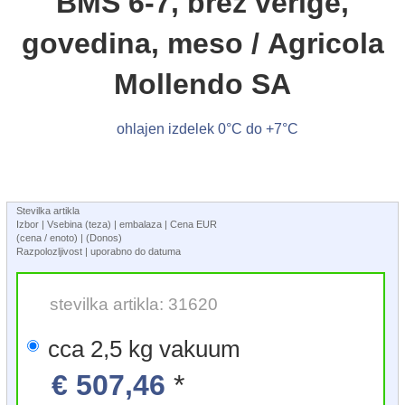
BMS 6-7, brez verige,
govedina, meso / Agricola
Mollendo SA
ohlajen izdelek 0°C do +7°C
Stevilka artikla
Izbor | Vsebina (teza) | embalaza | Cena EUR
(cena / enoto) | (Donos)
Razpolozljivost | uporabno do datuma
stevilka artikla: 31620
cca 2,5 kg vakuum
€ 507,46
*