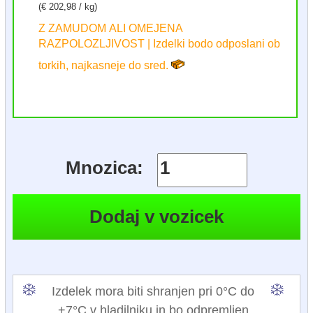
(€ 202,98 / kg)
Z ZAMUDOM ALI OMEJENA
RAZPOLOZLJIVOST | Izdelki bodo odposlani ob
torkih, najkasneje do sred.
Mnozica:
Izdelek mora biti shranjen pri 0°C do
+7°C v hladilniku in bo odpremljen