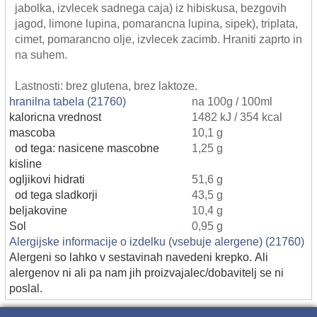
jabolka, izvlecek sadnega caja) iz hibiskusa, bezgovih
jagod, limone lupina, pomarancna lupina, sipek), triplata,
cimet, pomarancno olje, izvlecek zacimb. Hraniti zaprto in
na suhem.
Lastnosti: brez glutena, brez laktoze.
hranilna tabela (21760)
na 100g / 100ml
kaloricna vrednost
1482 kJ / 354 kcal
mascoba
10,1 g
od tega: nasicene mascobne
1,25 g
kisline
ogljikovi hidrati
51,6 g
od tega sladkorji
43,5 g
beljakovine
10,4 g
Sol
0,95 g
Alergijske informacije o izdelku (vsebuje alergene) (21760)
Alergeni so lahko v sestavinah navedeni krepko. Ali
alergenov ni ali pa nam jih proizvajalec/dobavitelj se ni
poslal.