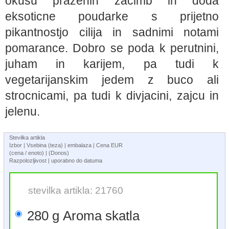
okusu prazenih zacimb in doda
eksoticne poudarke s prijetno
pikantnostjo cilija in sadnimi notami
pomarance. Dobro se poda k perutnini,
juham in karijem, pa tudi k
vegetarijanskim jedem z buco ali
strocnicami, pa tudi k divjacini, zajcu in
jelenu.
Stevilka artikla
Izbor | Vsebina (teza) | embalaza | Cena EUR
(cena / enoto) | (Donos)
Razpolozljivost | uporabno do datuma
stevilka artikla: 21760
280 g Aroma skatla