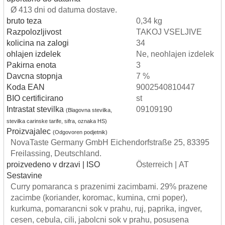
Ø 413 dni od datuma dostave.
bruto teza
0,34 kg
Razpolozljivost
TAKOJ VSELJIVE
kolicina na zalogi
34
ohlajen izdelek
Ne, neohlajen izdelek
Pakirna enota
3
Davcna stopnja
7 %
Koda EAN
9002540810447
BIO certificirano
st
Intrastat stevilka
09109190
(Blagovna stevilka,
stevilka carinske tarife, sifra, oznaka HS)
Proizvajalec
(Odgovoren podjetnik)
NovaTaste Germany GmbH Eichendorfstraße 25, 83395
Freilassing, Deutschland.
proizvedeno v drzavi | ISO
Österreich | AT
Sestavine
Curry pomaranca s prazenimi zacimbami. 29% prazene
zacimbe (koriander, koromac, kumina, crni poper),
kurkuma, pomarancni sok v prahu, ruj, paprika, ingver,
cesen, cebula, cili, jabolcni sok v prahu, posusena