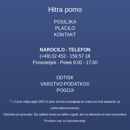
Hitra pomo
POSILJKA
PLACILO
KONTAKT
NAROCILO - TELEFON
(+49) 02 452 - 159 57 18
Ponedeljek - Petek 9.00 - 17.00
ODTISK
VARSTVO PODATKOV
POGOJI
* = Cene vkljucujejo DDV in plus stroske posiljanja ter kakrsno koli doplacilo za
zamrznjeno/svezino.
Opomba pri prevodu: Na spletni strani se lahko zgodi, da vsi elementi se niso prevedeni.
Prosimo vas za razumevanje.