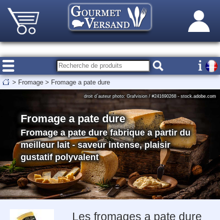
>
Fromage
>
Fromage a pate dure
droit d`auteur photo: Grafvision / #241690268 - stock.adobe.com
Fromage a pate dure
Fromage a pate dure fabrique a partir du
meilleur lait - saveur intense, plaisir
gustatif polyvalent
Les fromages a pate dure