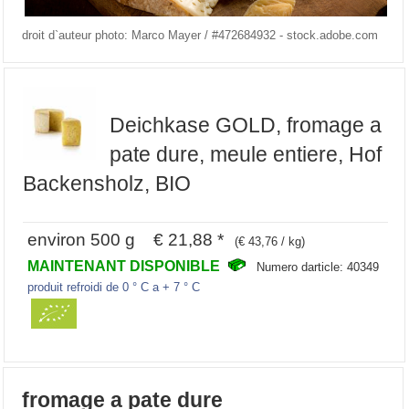
droit d`auteur photo: Marco Mayer / #472684932 - stock.adobe.com
Deichkase GOLD, fromage a
pate dure, meule entiere, Hof
Backensholz, BIO
environ 500 g € 21,88 *
(€ 43,76 / kg)
MAINTENANT DISPONIBLE
Numero darticle: 40349
produit refroidi de 0 ° C a + 7 ° C
fromage a pate dure