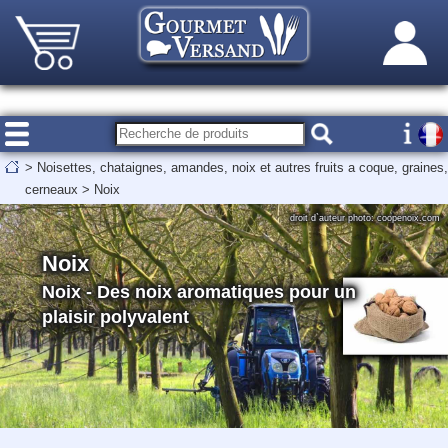
>
Noisettes, chataignes, amandes, noix et autres fruits a coque, graines,
cerneaux
>
Noix
droit d`auteur photo: coopenoix.com
Noix
Noix - Des noix aromatiques pour un
plaisir polyvalent