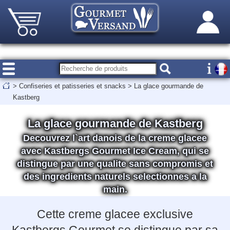
>
Confiseries et patisseries et snacks
>
La glace gourmande de
Kastberg
La glace gourmande de Kastberg
Decouvrez l`art danois de la creme glacee
avec Kastbergs Gourmet Ice Cream, qui se
distingue par une qualite sans compromis et
des ingredients naturels selectionnes a la
main.
Cette creme glacee exclusive