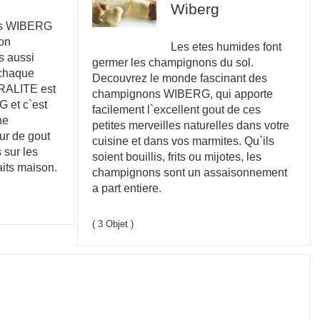
Wiberg
ns WIBERG
non
Les etes humides font
s aussi
germer les champignons du sol.
 chaque
Decouvrez le monde fascinant des
URALITE est
champignons WIBERG, qui apporte
 et c`est
facilement l`excellent gout de ces
ne
petites merveilles naturelles dans votre
ur de gout
cuisine et dans vos marmites. Qu`ils
 sur les
soient bouillis, frits ou mijotes, les
aits maison.
champignons sont un assaisonnement
a part entiere.
( 3 Objet )