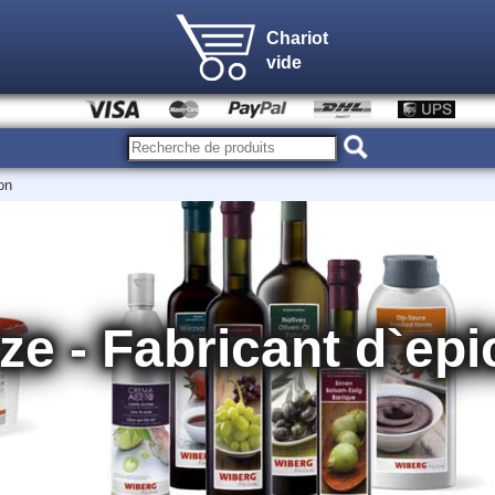
Chariot
vide
on
 - Fabricant d`epi