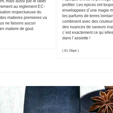
om, mais aussi par le label
profiter. Les epices ont toujo
mement au reglement EC-
enveloppees d`une magie my
isation respectueuse du
les parfums de terres lointai
des matieres premieres va
combinent avec des couleurs
ous ne faisons aucun
des nuances de saveurs ina
n matiere de gout.
c`est exactement ce qu`elle
dans l`assiette !
( 61 Objet )