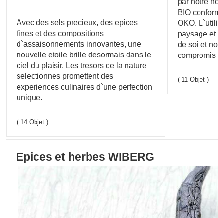
par notre n
BIO confor
Avec des sels precieux, des epices
OKO. L`util
fines et des compositions
paysage et 
d`assaisonnements innovantes, une
de soi et n
nouvelle etoile brille desormais dans le
compromis e
ciel du plaisir. Les tresors de la nature
selectionnes promettent des
( 11 Objet )
experiences culinaires d`une perfection
unique.
( 14 Objet )
Epices et herbes WIBERG