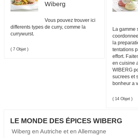
Wiberg
Vous pouvez trouver ici
differents types de curry, comme la
La gamme su
currywurst.
coordonnee q
la preparati
tentations 
( 7 Objet )
effort. Fait
en cuisine 
WIBERG pou
sucrees et 
bonheur a vo
( 14 Objet )
LE MONDE DES ÉPICES WIBERG
Wiberg en Autriche et en Allemagne