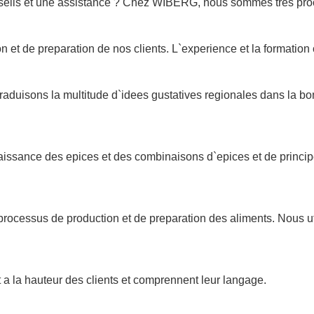
onseils et une assistance ? Chez WIBERG, nous sommes tres proc
n et de preparation de nos clients. L`experience et la formation
raduisons la multitude d`idees gustatives regionales dans la b
ssance des epices et des combinaisons d`epices et de principe
ocessus de production et de preparation des aliments. Nous ut
 a la hauteur des clients et comprennent leur langage.