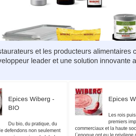
staurateurs et les producteurs alimentaire
eveloppeur leader et une solution innovante
Epices Wiberg -
Epices W
BIO
Les rois puis
premiers imp
Du bio, du pratique, du
commerciaux et la haute soc
 le defendons non seulement
l`epoque ont eu le privilege