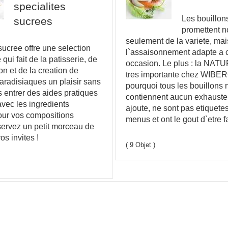
specialites
Les bouillo
sucrees
promettent 
seulement de la variete, mai
cree offre une selection
l`assaisonnement adapte a
ui fait de la patisserie, de
occasion. Le plus : la NAT
on et de la creation de
tres importante chez WIBERG
paradisiaques un plaisir sans
pourquoi tous les bouillons 
es entrer des aides pratiques
contiennent aucun exhauste
avec les ingredients
ajoute, ne sont pas etiquetes
r vos compositions
menus et ont le gout d`etre f
servez un petit morceau de
s invites !
( 9 Objet )