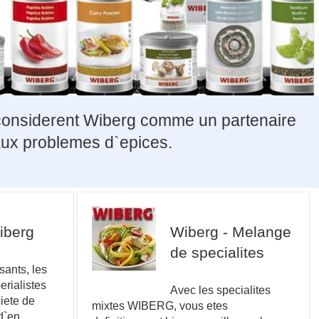
s considerent Wiberg comme un partenaire
 aux problemes d`epices.
iberg
Wiberg - Melange
de specialites
sants, les
erialistes
Avec les specialites
iete de
mixtes WIBERG, vous etes
 d`en