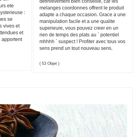
definitivement bien conseille, car les
urs ete
melanges coordonnes offrent le produit
sterieuse :
adapte a chaque occasion. Grace a une
nes se
manipulation facile et a une qualite
 vives et
superieure, vous pouvez creer en un
ttendues et
rien de temps des plats au ` potentiel
s apportent
mhhhh ` suspect ! Profiter avec tous vos
sens prend un tout nouveau sens.
( 53 Objet )