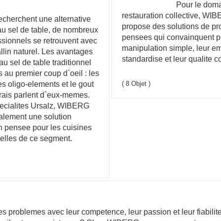
Pour le doma
restauration collective, WI
recherchent une alternative
propose des solutions de pr
au sel de table, de nombreux
pensees qui convainquent pa
ssionnels se retrouvent avec
manipulation simple, leur e
allin naturel. Les avantages
standardise et leur qualite c
au sel de table traditionnel
s au premier coup d`oeil : les
es oligo-elements et le gout
( 8 Objet )
rais parlent d`eux-memes.
ecialites Ursalz, WIBERG
alement une solution
n pensee pour les cuisines
elles de ce segment.
es problemes avec leur competence, leur passion et leur fiabili