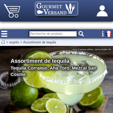
>
esprits
>
Assortiment de tequila
droit d`auteur photo: sierra-madre.de
Assortiment de tequila
Tequila Corralejo, Aha Toro, Mezcal San
Cosme