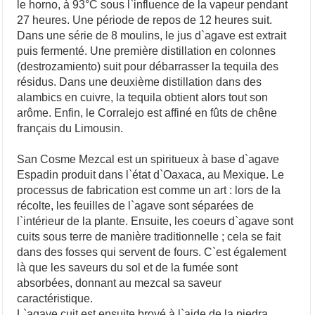
le horno, à 93°C sous l`influence de la vapeur pendant
27 heures. Une période de repos de 12 heures suit.
Dans une série de 8 moulins, le jus d`agave est extrait
puis fermenté. Une première distillation en colonnes
(destrozamiento) suit pour débarrasser la tequila des
résidus. Dans une deuxième distillation dans des
alambics en cuivre, la tequila obtient alors tout son
arôme. Enfin, le Corralejo est affiné en fûts de chêne
français du Limousin.
San Cosme Mezcal est un spiritueux à base d`agave
Espadin produit dans l`état d`Oaxaca, au Mexique. Le
processus de fabrication est comme un art : lors de la
récolte, les feuilles de l`agave sont séparées de
l`intérieur de la plante. Ensuite, les coeurs d`agave sont
cuits sous terre de manière traditionnelle ; cela se fait
dans des fosses qui servent de fours. C`est également
là que les saveurs du sol et de la fumée sont
absorbées, donnant au mezcal sa saveur
caractéristique.
L`agave cuit est ensuite broyé à l`aide de la piedra