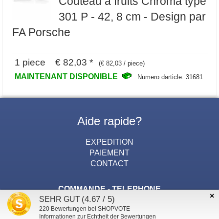
Couteau a fruits Chroma type
301 P - 42, 8 cm - Design par
FA Porsche
1 piece € 82,03 *
(€ 82,03 / piece)
MAINTENANT DISPONIBLE
Numero darticle: 31681
Aide rapide?
EXPEDITION
PAIEMENT
CONTACT
COMMANDE - TELEPHONE
×
(4.67 / 5)
(+49) 02 452 - 159 57 18
SEHR GUT
220
Bewertungen bei SHOPVOTE
Lundi - Vendredi 9:00 heures - 17:00 heures
Informationen zur Echtheit der Bewertungen