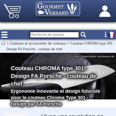
>
Couteaux et accessoires de couteaux
>
Couteau CHROMA type 301 -
Design FA Porsche - couteau de chef
droit d`auteur photo: kochmesser.de
Couteau CHROMA type 301 -
Design FA Porsche - couteau de
chef
Ergonomie innovante et design futuriste
pour le couteau Chroma Type 301 -
Design par FA Porsche